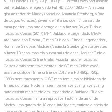
5.1 / Dublado BluRay 720p | 1080p – Torrent Download assistir
online dublado e legendado Full HD 720p 1080p – A história
gira ao redor de Maddy (papel de Amandla Stenberg, a Rue
de Jogos Vorazes), jovem de 18 anos que nunca saiu de
casa por ter uma rara doença que a faz ser Baixar Tudo e
Todas as Coisas (2017) MP4 Dublado e Legendado MEGA
Arquivado sob Drama , Filmes Dublado , Filmes Legendados ,
Romance Sinopse: Maddie (Amandla Stenberg) está prestes
a fazer 18 anos, mas ela nunca saiu de casa. Assistir Tudo e
Todas as Coisas Online Gratis. Assista Tudo e Todas as
Coisas gratis sem travamentos. No GFilmes Online você
assiste qualquer filme online de 2017 em HD 480p, 720p,
1080p sem travamento. O GFilmes tem a maior biblioteca de
filmes do brasil, Pode também baixar Everything, Everything
para assistir mais tarde em Legendado e Dublado. ‘Tudo e
Todas as Coisas‘ narra a improvável história de amor de
Maddy, uma garota de 18 anos, inteligente, curiosa e cheia de
imaginação, vítima de uma doença raríssima que a impede