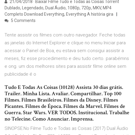
21/04/2018 · Baixar Filme Tudo e Todas as Coisas Torrent
Dublado, Legendado, Dual Áudio, 1080p, 720p, MKV, MP4
Completo Download Everything, Everything A história gira
5 Comments
Tente assistir os filmes com outro navegador. Feche todas
as janelas do Internet Explorer e clique no menu Iniciar para
acessar o Painel de Boa, eu estava sem consigui assistir a
meses, fiz esse procedimento e deu tudo certo. parabémns
e ong. um dos melhores sites para assistir filme online sem
publicidade é o
Tudo E Todas As Coisas (10128) Assista 30 dias grátis.
Trailer. Minha Lista. Avaliar. Compartilhar. Top 100
Filmes. Filmes Brasileiros. Filmes da Disney. Filmes
Picantes. Filmes de Época. Filmes da Marvel. Filmes de
Guerra. Star Wars. VER TODOS. Institucional. Trabalhe
no Telecine. Como Anunciar. Imprensa.
SINOPSE:No Filme Tudo e Todas as Coisas (2017) Dual Áudio