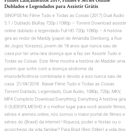
Filmes Lançamentos 2019, Filmes e Séries Online
Dublados e Legendados para Assistir Grátis
SINOPSE:No Filme Tudo e Todas as Coisas (2017) Dual Áudio
5.1 / Dublado BluRay 720p | 1080p – Torrent Download assistir
online dublado e legendado Full HD 720p 1080p – A história
gira ao redor de Maddy (papel de Amandla Stenberg, a Rue
de Jogos Vorazes), jovem de 18 anos que nunca saiu de
casa por ter uma rara doença que a faz ser Assistir Tudo e
Todas as Coisas. Este filme mostra a história de Maddie uma
jovem que sofre com a doença síndrome da
imunodeficiência combinada e devido a isso nunca saiu de
casa. 21/04/2018 · Baixar Filme Tudo e Todas as Coisas
Torrent Dublado, Legendado, Dual Áudio, 1080p, 720p, MKV,
MP4 Completo Download Everything, Everything A história gira
O QUEROFILMESHD é o melhor lugar para você assistir filmes,
séries é animes online, nós somos o maior portal de filmes e
séries do (Brasil) da internet ! Riqueza, poder e festas ou o
aconchego da vida familiar? Para Brad (Ben Stiller) a vida dos