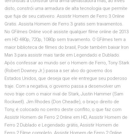
terroristas a construir uma arma devastadora mas, ao invés
disto, constrói uma armadura de alta tecnologia que permite
que fuja de seu cativeiro. Assistir Homem de Ferro 3 Online
Gratis. Assista Homem de Ferro 3 gratis sem travamentos.
No GFilmes Online você assiste qualquer filme online de 2013
em HD 480p, 720p, 1080p sem travamento. O GFilmes tem a
maior biblioteca de filmes do brasil, Pode também baixar Iron
Man 3 para assistir mais tarde em Legendado e Dublado.
Após confessar ao mundo ser o Homem de Ferro, Tony Stark
(Robert Downey Jr.) passa a ser alvo do governo dos
Estados Unidos, que deseja que ele entregue seu poderoso
traje. Com a negativa, o governo passa a desenvolver um
novo traje com o maior rival de Stark, Justin Hammer (Sam
Rockwell). Jim Rhodes (Don Cheadle), o braço direito de
Tony, é colocado no centro deste conflito, o que faz com
Assistir Homem de Ferro 2 Online em HD, Assistir Homem de
Ferro 2 Dublado e Legendado grátis, Assistir Homem de
Ferro 2 Filme completo. Assistir Homem de Ferro 2 Online