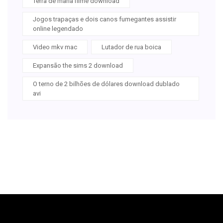
Terra de maria filme download
Jogos trapaças e dois canos fumegantes assistir
online legendado
Video mkv mac
Lutador de rua boica
Expansão the sims 2 download
O terno de 2 bilhões de dólares download dublado
avi