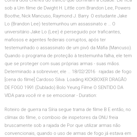
contra dois chefes do tráfico que dominam a cidade. Ele fica
sob a Um filme de Dwight H. Little com Brandon Lee, Powers
Boothe, Nick Mancuso, Raymond J. Barry. O estudante Jake
Lo (Brandon Lee) testemunhou um assassinato e … O
universitário Jake Lo (Lee) é perseguido por traficantes,
mafiosos e agentes federais corruptos, após ter
testemunhado o assassinato de um pivô da Máfia (Mancuso).
Quando o programa de proteção à testemunha falha, ele tem
que se proteger com suas próprias armas - suas mãos.
Determinado a sobreviver, ele … 18/02/2016 · rajadas de fogo
[cena do filme] Cardoso Silva. Loading KICKBOXER DRAGÃO
DE FOGO 1991 (Dublado) Bolo Yeung Filme O SENTIDO DA
VIDA para você rir e se emocionar - Duration:
Roteiro de guerra na Síria segue trama de filme B E então, no
clímax do filme, o comboio de inspetores da ONU freia
bruscamente sob a rajada de Por que utilizar armas não
convencionais, quando o uso de armas de fogo já estava em