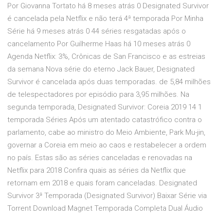
Por Giovanna Tortato há 8 meses atrás 0 Designated Survivor
é cancelada pela Netflix e não terá 4ª temporada Por Minha
Série há 9 meses atrás 0 44 séries resgatadas após o
cancelamento Por Guilherme Haas há 10 meses atrás 0
Agenda Netflix: 3%, Crônicas de San Francisco e as estreias
da semana Nova série do eterno Jack Bauer, Designated
Survivor é cancelada após duas temporadas. de 5,84 milhões
de telespectadores por episódio para 3,95 milhões. Na
segunda temporada, Designated Survivor: Coreia 2019 14 1
temporada Séries Após um atentado catastrófico contra o
parlamento, cabe ao ministro do Meio Ambiente, Park Mu-jin,
governar a Coreia em meio ao caos e restabelecer a ordem
no país. Estas são as séries canceladas e renovadas na
Netflix para 2018 Confira quais as séries da Netflix que
retornam em 2018 e quais foram canceladas. Designated
Survivor 3ª Temporada (Designated Survivor) Baixar Série via
Torrent Download Magnet Temporada Completa Dual Áudio