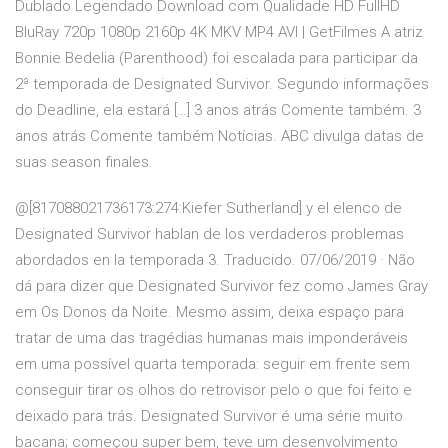
Dublado Legendado Download com Qualidade HD FullHD
BluRay 720p 1080p 2160p 4K MKV MP4 AVI | GetFilmes A atriz
Bonnie Bedelia (Parenthood) foi escalada para participar da
2ª temporada de Designated Survivor. Segundo informações
do Deadline, ela estará […] 3 anos atrás Comente também. 3
anos atrás Comente também Notícias. ABC divulga datas de
suas season finales.
@[817088021736173:274:Kiefer Sutherland] y el elenco de
Designated Survivor hablan de los verdaderos problemas
abordados en la temporada 3. Traducido. 07/06/2019 · Não
dá para dizer que Designated Survivor fez como James Gray
em Os Donos da Noite. Mesmo assim, deixa espaço para
tratar de uma das tragédias humanas mais imponderáveis
em uma possível quarta temporada: seguir em frente sem
conseguir tirar os olhos do retrovisor pelo o que foi feito e
deixado para trás. Designated Survivor é uma série muito
bacana; começou super bem, teve um desenvolvimento