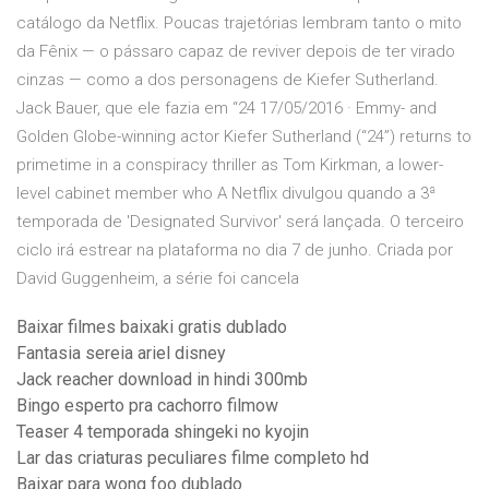
catálogo da Netflix. Poucas trajetórias lembram tanto o mito
da Fênix — o pássaro capaz de reviver depois de ter virado
cinzas — como a dos personagens de Kiefer Sutherland.
Jack Bauer, que ele fazia em “24 17/05/2016 · Emmy- and
Golden Globe-winning actor Kiefer Sutherland (“24”) returns to
primetime in a conspiracy thriller as Tom Kirkman, a lower-
level cabinet member who A Netflix divulgou quando a 3ª
temporada de 'Designated Survivor' será lançada. O terceiro
ciclo irá estrear na plataforma no dia 7 de junho. Criada por
David Guggenheim, a série foi cancela
Baixar filmes baixaki gratis dublado
Fantasia sereia ariel disney
Jack reacher download in hindi 300mb
Bingo esperto pra cachorro filmow
Teaser 4 temporada shingeki no kyojin
Lar das criaturas peculiares filme completo hd
Baixar para wong foo dublado