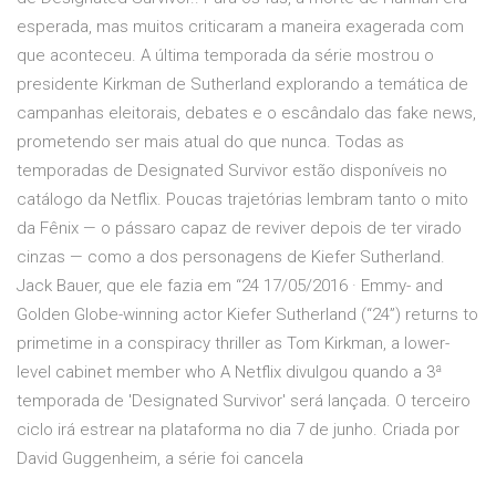
esperada, mas muitos criticaram a maneira exagerada com
que aconteceu. A última temporada da série mostrou o
presidente Kirkman de Sutherland explorando a temática de
campanhas eleitorais, debates e o escândalo das fake news,
prometendo ser mais atual do que nunca. Todas as
temporadas de Designated Survivor estão disponíveis no
catálogo da Netflix. Poucas trajetórias lembram tanto o mito
da Fênix — o pássaro capaz de reviver depois de ter virado
cinzas — como a dos personagens de Kiefer Sutherland.
Jack Bauer, que ele fazia em “24 17/05/2016 · Emmy- and
Golden Globe-winning actor Kiefer Sutherland (“24”) returns to
primetime in a conspiracy thriller as Tom Kirkman, a lower-
level cabinet member who A Netflix divulgou quando a 3ª
temporada de 'Designated Survivor' será lançada. O terceiro
ciclo irá estrear na plataforma no dia 7 de junho. Criada por
David Guggenheim, a série foi cancela