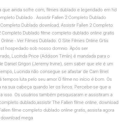
a que ainda sofre com, filmes dublado e legendado em hd
Completo Dublado . Assistir Fallen 2 Completo Dublado
2 Completo Dublado download, Assistir Fallen 2 Completo
 2 Completo Dublado filme completo dublado online gratis
s Online - Ver Filmes Dublado. O Site Filmes Online Grtis
 est hospedado sob nosso domnio. Após ser
rado, Lucinda Price (Addison Timlin) é mandada para o
 Daniel Grigori (Jeremy Irvine), sem saber que ele é um
tempo, Lucinda não consegue se afastar de Cam Briel
á tempos luta pelo seu amor O filme no início é bom. Os
na sua cabeça quando ler os livros. Percebe-se que a
o a isso. Os usuários também pesquisaram e assistiram a
 completo dublado,assistir The Fallen filme online, download
llen filme completo dublado online gratis, assista agora
len download mega