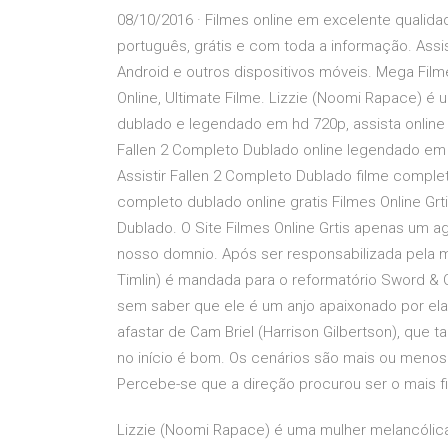
08/10/2016 · Filmes online em excelente qualida
português, grátis e com toda a informação. Assist
Android e outros dispositivos móveis. Mega Film
Online, Ultimate Filme. Lizzie (Noomi Rapace) é
dublado e legendado em hd 720p, assista online a
Fallen 2 Completo Dublado online legendado em 
Assistir Fallen 2 Completo Dublado filme complet
completo dublado online gratis Filmes Online Grtis
Dublado. O Site Filmes Online Grtis apenas um 
nosso domnio. Após ser responsabilizada pela m
Timlin) é mandada para o reformatório Sword & Cr
sem saber que ele é um anjo apaixonado por el
afastar de Cam Briel (Harrison Gilbertson), que
no início é bom. Os cenários são mais ou menos
Percebe-se que a direção procurou ser o mais fie
Lizzie (Noomi Rapace) é uma mulher melancólic