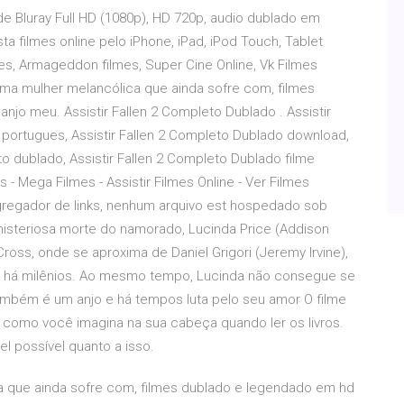
de Bluray Full HD (1080p), HD 720p, audio dublado em
a filmes online pelo iPhone, iPad, iPod Touch, Tablet
es, Armageddon filmes, Super Cine Online, Vk Filmes
 uma mulher melancólica que ainda sofre com, filmes
njo meu. Assistir Fallen 2 Completo Dublado . Assistir
portugues, Assistir Fallen 2 Completo Dublado download,
o dublado, Assistir Fallen 2 Completo Dublado filme
 - Mega Filmes - Assistir Filmes Online - Ver Filmes
agregador de links, nenhum arquivo est hospedado sob
isteriosa morte do namorado, Lucinda Price (Addison
oss, onde se aproxima de Daniel Grigori (Jeremy Irvine),
a há milênios. Ao mesmo tempo, Lucinda não consegue se
 também é um anjo e há tempos luta pelo seu amor O filme
 como você imagina na sua cabeça quando ler os livros.
l possível quanto a isso.
a que ainda sofre com, filmes dublado e legendado em hd