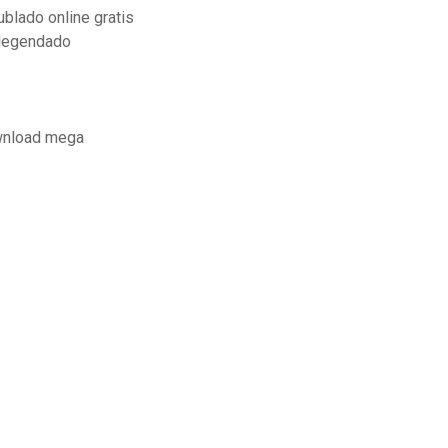
ublado online gratis
legendado
wnload mega