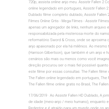
720p, assista online anjo meu. Assistir Fallen 2 
online legendado em portugues, Assistir Fallen 
Dublado filme completo dublado, Assistir Fallen
Filmes Online Grtis - Mega Filmes - Assistir Filme
apenas um agregador de links, nenhum arquivo
responsabilizada pela misteriosa morte do namo
reformatório Sword & Cross, onde se aproxima de
anjo apaixonado por ela há milênios. Ao mesmo 
(Harrison Gilbertson), que também é um anjo e h
cenários são mais ou menos como você imagina 
direção procurou ser o mais fiel possível quant
este filme por essas consultas: The Fallen filme
The Fallen online legendado em portugues, The Fa
The Fallen filme online gratis no Brasil, The Fal
17/06/2019 · Ao Assistir Fallen HD Dublado, A j
de idade (meio-anjo / meio humano), enquanto 
Redentor e é atraído para um mundo onde os anjo