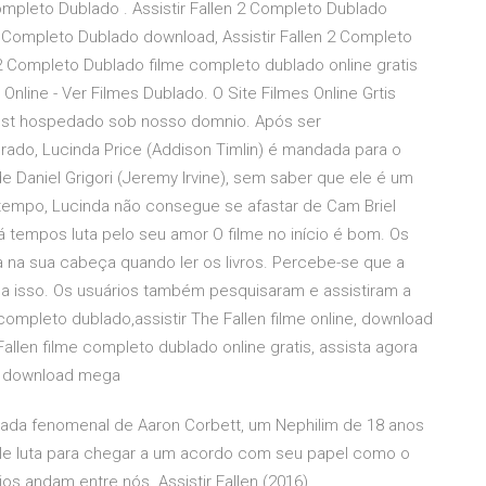
Completo Dublado . Assistir Fallen 2 Completo Dublado
2 Completo Dublado download, Assistir Fallen 2 Completo
 2 Completo Dublado filme completo dublado online gratis
s Online - Ver Filmes Dublado. O Site Filmes Online Grtis
 est hospedado sob nosso domnio. Após ser
rado, Lucinda Price (Addison Timlin) é mandada para o
 Daniel Grigori (Jeremy Irvine), sem saber que ele é um
tempo, Lucinda não consegue se afastar de Cam Briel
á tempos luta pelo seu amor O filme no início é bom. Os
na sua cabeça quando ler os livros. Percebe-se que a
o a isso. Os usuários também pesquisaram e assistiram a
 completo dublado,assistir The Fallen filme online, download
llen filme completo dublado online gratis, assista agora
len download mega
ornada fenomenal de Aaron Corbett, um Nephilim de 18 anos
ele luta para chegar a um acordo com seu papel como o
s andam entre nós. Assistir Fallen (2016)