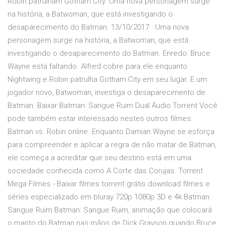
Robin patrulham Gotham City. Uma nova personagem surge
na história, a Batwoman, que está investigando o
desaparecimento do Batman. 13/10/2017 · Uma nova
personagem surge na história, a Batwoman, que está
investigando o desaparecimento do Batman. Enredo: Bruce
Wayne está faltando. Alfred cobre para ele enquanto
Nightwing e Robin patrulha Gotham City em seu lugar. E um
jogador novo, Batwoman, investiga o desaparecimento de
Batman. Baixar Batman: Sangue Ruim Dual Áudio Torrent Você
pode também estar interessado nestes outros filmes:
Batman vs. Robin online. Enquanto Damian Wayne se esforça
para compreender e aplicar a regra de não matar de Batman,
ele começa a acreditar que seu destino está em uma
sociedade conhecida como A Corte das Corujas. Torrent
Mega Filmes - Baixar filmes torrent grátis download filmes e
séries especializado em bluray 720p 1080p 3D e 4k Batman:
Sangue Ruim Batman: Sangue Ruim, animação que colocará
o manto do Batman nas mãos de Dick Grayson quando Bruce