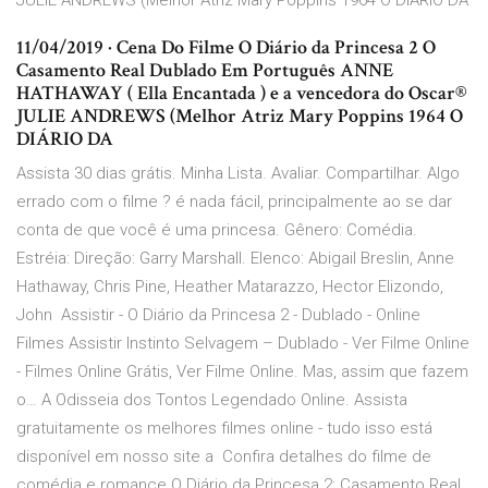
JULIE ANDREWS (Melhor Atriz Mary Poppins 1964 O DIÁRIO DA
11/04/2019 · Cena Do Filme O Diário da Princesa 2 O
Casamento Real Dublado Em Português ANNE
HATHAWAY ( Ella Encantada ) e a vencedora do Oscar®
JULIE ANDREWS (Melhor Atriz Mary Poppins 1964 O
DIÁRIO DA
Assista 30 dias grátis. Minha Lista. Avaliar. Compartilhar. Algo
errado com o filme ? é nada fácil, principalmente ao se dar
conta de que você é uma princesa. Gênero: Comédia.
Estréia: Direção: Garry Marshall. Elenco: Abigail Breslin, Anne
Hathaway, Chris Pine, Heather Matarazzo, Hector Elizondo,
John Assistir - O Diário da Princesa 2 - Dublado - Online
Filmes Assistir Instinto Selvagem – Dublado - Ver Filme Online
- Filmes Online Grátis, Ver Filme Online. Mas, assim que fazem
o… A Odisseia dos Tontos Legendado Online. Assista
gratuitamente os melhores filmes online - tudo isso está
disponível em nosso site a Confira detalhes do filme de
comédia e romance O Diário da Princesa 2: Casamento Real,