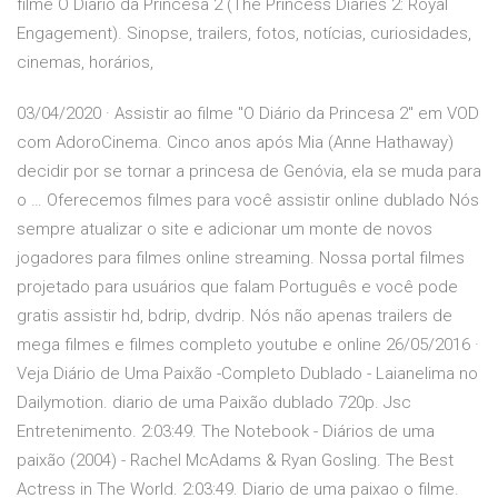
filme O Diário da Princesa 2 (The Princess Diaries 2: Royal
Engagement). Sinopse, trailers, fotos, notícias, curiosidades,
cinemas, horários,
03/04/2020 · Assistir ao filme "O Diário da Princesa 2" em VOD
com AdoroCinema. Cinco anos após Mia (Anne Hathaway)
decidir por se tornar a princesa de Genóvia, ela se muda para
o … Oferecemos filmes para você assistir online dublado Nós
sempre atualizar o site e adicionar um monte de novos
jogadores para filmes online streaming. Nossa portal filmes
projetado para usuários que falam Português e você pode
gratis assistir hd, bdrip, dvdrip. Nós não apenas trailers de
mega filmes e filmes completo youtube e online 26/05/2016 ·
Veja Diário de Uma Paixão -Completo Dublado - Laianelima no
Dailymotion. diario de uma Paixão dublado 720p. Jsc
Entretenimento. 2:03:49. The Notebook - Diários de uma
paixão (2004) - Rachel McAdams & Ryan Gosling. The Best
Actress in The World. 2:03:49. Diario de uma paixao o filme.