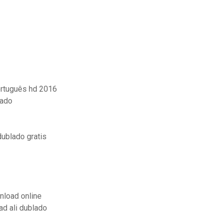
ortuguês hd 2016
dado
ublado gratis
nload online
ad ali dublado