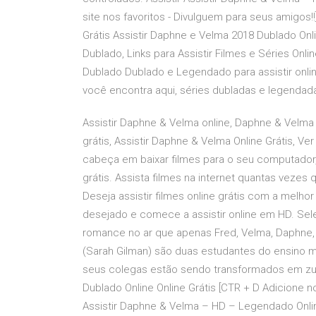
site nos favoritos - Divulguem para seus amigos
Grátis Assistir Daphne e Velma 2018 Dublado Onl
Dublado, Links para Assistir Filmes e Séries Onl
Dublado Dublado e Legendado para assistir online
você encontra aqui, séries dubladas e legendada
Assistir Daphne & Velma online, Daphne & Velma
grátis, Assistir Daphne & Velma Online Grátis, Ve
cabeça em baixar filmes para o seu computador, as
grátis. Assista filmes na internet quantas vezes
Deseja assistir filmes online grátis com a melhor
desejado e comece a assistir online em HD. Sele
romance no ar que apenas Fred, Velma, Daphne,
(Sarah Gilman) são duas estudantes do ensino m
seus colegas estão sendo transformados em zum
Dublado Online Online Grátis [CTR + D Adicione n
Assistir Daphne & Velma – HD – Legendado Onlin