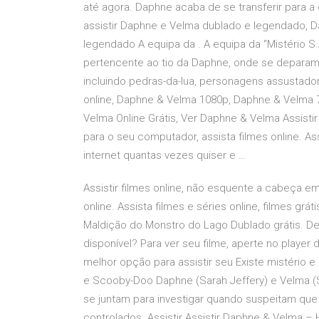
até agora. Daphne acaba de se transferir para a 
assistir Daphne e Velma dublado e legendado, D
legendado A equipa da . A equipa da "Mistério S
pertencente ao tio da Daphne, onde se depara
incluindo pedras-da-lua, personagens assustado
online, Daphne & Velma 1080p, Daphne & Velma 72
Velma Online Grátis, Ver Daphne & Velma Assistir
para o seu computador, assista filmes online. Assi
internet quantas vezes quiser e …
Assistir filmes online, não esquente a cabeça em
online. Assista filmes e séries online, filmes grá
Maldição do Monstro do Lago Dublado grátis. Des
disponível? Para ver seu filme, aperte no player
melhor opção para assistir seu Existe mistério 
e Scooby-Doo Daphne (Sarah Jeffery) e Velma (
se juntam para investigar quando suspeitam qu
controlados. Assistir Assistir Daphne & Velma – 