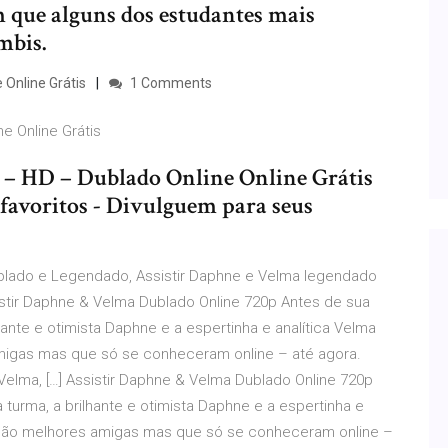
m que alguns dos estudantes mais
mbis.
 Online Grátis
1 Comments
e Online Grátis
a – HD – Dublado Online Online Grátis
 favoritos - Divulguem para seus
Dublado e Legendado, Assistir Daphne e Velma legendado
sistir Daphne & Velma Dublado Online 720p Antes de sua
ante e otimista Daphne e a espertinha e analítica Velma
migas mas que só se conheceram online – até agora.
Velma, […] Assistir Daphne & Velma Dublado Online 720p
urma, a brilhante e otimista Daphne e a espertinha e
e são melhores amigas mas que só se conheceram online –