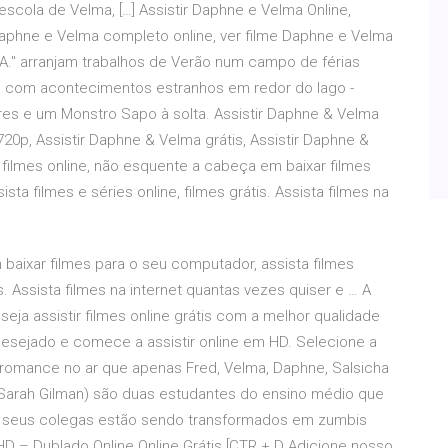
escola de Velma, […] Assistir Daphne e Velma Online,
aphne e Velma completo online, ver filme Daphne e Velma
.A." arranjam trabalhos de Verão num campo de férias
m com acontecimentos estranhos em redor do lago -
res e um Monstro Sapo à solta. Assistir Daphne & Velma
0p, Assistir Daphne & Velma grátis, Assistir Daphne &
 filmes online, não esquente a cabeça em baixar filmes
sta filmes e séries online, filmes grátis. Assista filmes na
 baixar filmes para o seu computador, assista filmes
tis. Assista filmes na internet quantas vezes quiser e … A
eja assistir filmes online grátis com a melhor qualidade
 desejado e comece a assistir online em HD. Selecione a
e romance no ar que apenas Fred, Velma, Daphne, Salsicha
Sarah Gilman) são duas estudantes do ensino médio que
e seus colegas estão sendo transformados em zumbis
HD – Dublado Online Online Grátis [CTR + D Adicione nosso