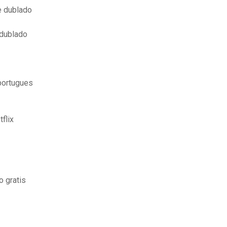
e dublado
 dublado
portugues
flix
o gratis