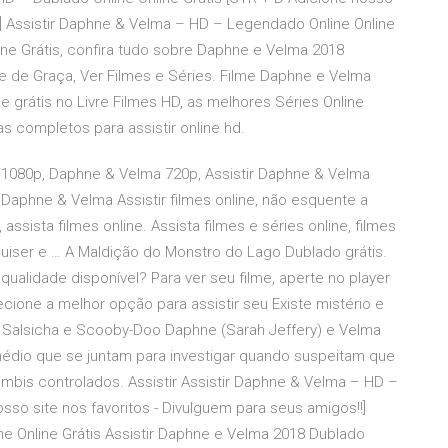
!!] Assistir Daphne & Velma – HD – Legendado Online Online
ine Grátis, confira tudo sobre Daphne e Velma 2018
ine de Graça, Ver Filmes e Séries. Filme Daphne e Velma
 grátis no Livre Filmes HD, as melhores Séries Online
s completos para assistir online hd.
 1080p, Daphne & Velma 720p, Assistir Daphne & Velma
r Daphne & Velma Assistir filmes online, não esquente a
sista filmes online. Assista filmes e séries online, filmes
 quiser e … A Maldição do Monstro do Lago Dublado grátis.
 qualidade disponível? Para ver seu filme, aperte no player
cione a melhor opção para assistir seu Existe mistério e
 Salsicha e Scooby-Doo Daphne (Sarah Jeffery) e Velma
édio que se juntam para investigar quando suspeitam que
bis controlados. Assistir Assistir Daphne & Velma – HD –
osso site nos favoritos - Divulguem para seus amigos!!]
e Online Grátis Assistir Daphne e Velma 2018 Dublado