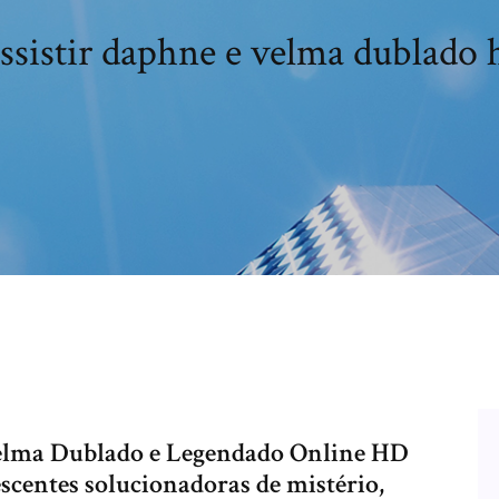
ssistir daphne e velma dublado 
Velma Dublado e Legendado Online HD
scentes solucionadoras de mistério,