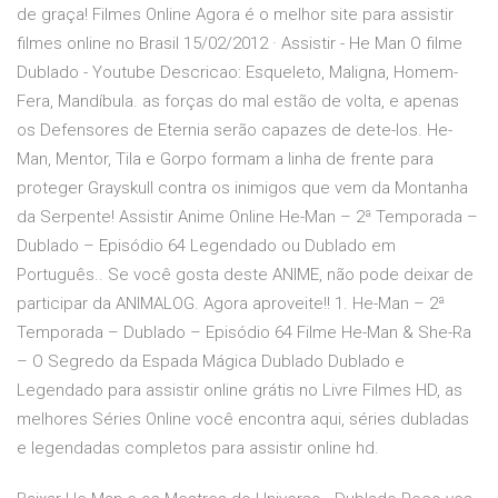
de graça! Filmes Online Agora é o melhor site para assistir
filmes online no Brasil 15/02/2012 · Assistir - He Man O filme
Dublado - Youtube Descricao: Esqueleto, Maligna, Homem-
Fera, Mandíbula. as forças do mal estão de volta, e apenas
os Defensores de Eternia serão capazes de dete-los. He-
Man, Mentor, Tila e Gorpo formam a linha de frente para
proteger Grayskull contra os inimigos que vem da Montanha
da Serpente! Assistir Anime Online He-Man – 2ª Temporada –
Dublado – Episódio 64 Legendado ou Dublado em
Português.. Se você gosta deste ANIME, não pode deixar de
participar da ANIMALOG. Agora aproveite!! 1. He-Man – 2ª
Temporada – Dublado – Episódio 64 Filme He-Man & She-Ra
– O Segredo da Espada Mágica Dublado Dublado e
Legendado para assistir online grátis no Livre Filmes HD, as
melhores Séries Online você encontra aqui, séries dubladas
e legendadas completos para assistir online hd.