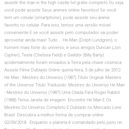
assistir the man in the high castle hd grátis completo Ou seja,
você pode assistir Seus animes online favoritos! Se você
tem um celular (smartphone), pode assistir seu anime
favorito no celular. Para isso, temos uma versão móvel
conveniente.E se você assistir pelo computador vai poder
aproveitar ainda mais! Tudo … He-Man (Dolph Lundgren), o
homem mais forte do universo, e seus amigos Duncan (Jon
Cypher), Teela (Chelsea Field) e Gwildor (Billy Barty)
acidentalmente foram enviados à Terra pela chave cósmica
Assistir Filme Dublado Online quinta-feira, 5 de julho de 2012.
He Man - Mestres do Universo (1987) Título Original: Masters
of the Universe Titulo Traduzido: Mestres do Universo He Man
- Mestres do Universo (1987) Uma Cilada Para Roger Rabbit
(1988) Tema Janela de imagem. Encontre He Man E Os
Mestres Do Univérso Completo E Dublado no Mercado Livre
Brasil. Descubra a melhor forma de comprar online.
02/09/2018 · Enquanto o planeta é comandado pelo justo rei