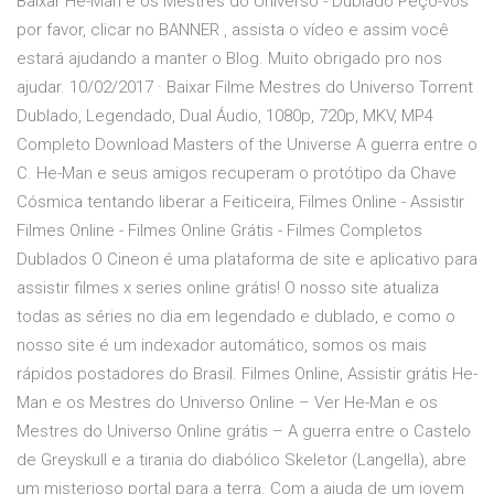
Baixar He-Man e os Mestres do Universo - Dublado Peço-vos
por favor, clicar no BANNER , assista o vídeo e assim você
estará ajudando a manter o Blog. Muito obrigado pro nos
ajudar. 10/02/2017 · Baixar Filme Mestres do Universo Torrent
Dublado, Legendado, Dual Áudio, 1080p, 720p, MKV, MP4
Completo Download Masters of the Universe A guerra entre o
C. He-Man e seus amigos recuperam o protótipo da Chave
Cósmica tentando liberar a Feiticeira, Filmes Online - Assistir
Filmes Online - Filmes Online Grátis - Filmes Completos
Dublados O Cineon é uma plataforma de site e aplicativo para
assistir filmes x series online grátis! O nosso site atualiza
todas as séries no dia em legendado e dublado, e como o
nosso site é um indexador automático, somos os mais
rápidos postadores do Brasil. Filmes Online, Assistir grátis He-
Man e os Mestres do Universo Online – Ver He-Man e os
Mestres do Universo Online grátis – A guerra entre o Castelo
de Greyskull e a tirania do diabólico Skeletor (Langella), abre
um misterioso portal para a terra. Com a ajuda de um jovem