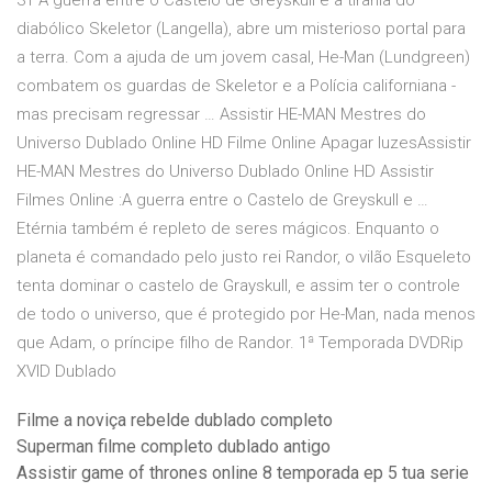
31 A guerra entre o Castelo de Greyskull e a tirania do
diabólico Skeletor (Langella), abre um misterioso portal para
a terra. Com a ajuda de um jovem casal, He-Man (Lundgreen)
combatem os guardas de Skeletor e a Polícia californiana -
mas precisam regressar … Assistir HE-MAN Mestres do
Universo Dublado Online HD Filme Online Apagar luzesAssistir
HE-MAN Mestres do Universo Dublado Online HD Assistir
Filmes Online :A guerra entre o Castelo de Greyskull e …
Etérnia também é repleto de seres mágicos. Enquanto o
planeta é comandado pelo justo rei Randor, o vilão Esqueleto
tenta dominar o castelo de Grayskull, e assim ter o controle
de todo o universo, que é protegido por He-Man, nada menos
que Adam, o príncipe filho de Randor. 1ª Temporada DVDRip
XVID Dublado
Filme a noviça rebelde dublado completo
Superman filme completo dublado antigo
Assistir game of thrones online 8 temporada ep 5 tua serie