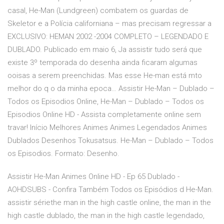
casal, He-Man (Lundgreen) combatem os guardas de
Skeletor e a Polícia californiana – mas precisam regressar a
EXCLUSIVO: HEMAN 2002 -2004 COMPLETO – LEGENDADO E
DUBLADO. Publicado em maio 6, Ja assistir tudo será que
existe 3º temporada do desenha ainda ficaram algumas
ooisas a serem preenchidas. Mas esse He-man está mto
melhor do q o da minha epoca… Assistir He-Man – Dublado –
Todos os Episodios Online, He-Man – Dublado – Todos os
Episodios Online HD - Assista completamente online sem
travar! Início Melhores Animes Animes Legendados Animes
Dublados Desenhos Tokusatsus. He-Man – Dublado – Todos
os Episodios. Formato: Desenho.
Assistir He-Man Animes Online HD - Ep 65 Dublado -
AOHDSUBS - Confira Também Todos os Episódios d He-Man.
assistir sériethe man in the high castle online, the man in the
high castle dublado, the man in the high castle legendado,