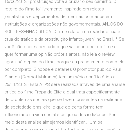
16/06/2013 · prostituição volta a cruzar o seu caminho. O
roteiro do filme foi livremente inspirado em relatos
jornalísticos e depoimentos de meninas coletados em
instituições e organizações não governamentais. ANJOS DO
SOL - RESENHA CRITICA. O filme relata uma realidade nua e
crua do trafico e da prostituição infanto-juvenil no Brasil. * Se
você não quer saber tudo o que vai acontecer no filme e
quer formar uma opinião própria antes, não leia o review
agora, só depois do filme, porque eu praticamente conto ele
por completo. Sinopse e detalhes O promotor público Paul
Stanton (Dermot Mulroney) tem um sério conflito ético a …
26/11/2013 · Esta ATPS será realizada através de uma análise
critica do filme Tropa de Elite o qual trata especificamente
de problemas sociais que se fazem presentes na realidade
da sociedade brasileira, e que de certa forma tem
influenciado na vida social e psíquica dos indivíduos. Por
meio desta análise almejamos identificar…. Um pai
desesperado para salvar a filha, tenho certeza que você já