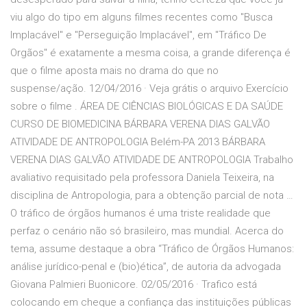
viu algo do tipo em alguns filmes recentes como "Busca
Implacável" e "Perseguição Implacável", em "Tráfico De
Orgãos" é exatamente a mesma coisa, a grande diferença é
que o filme aposta mais no drama do que no
suspense/ação. 12/04/2016 · Veja grátis o arquivo Exercício
sobre o filme . ÁREA DE CIÊNCIAS BIOLÓGICAS E DA SAÚDE
CURSO DE BIOMEDICINA BÁRBARA VERENA DIAS GALVÃO
ATIVIDADE DE ANTROPOLOGIA Belém-PA 2013 BÁRBARA
VERENA DIAS GALVÃO ATIVIDADE DE ANTROPOLOGIA Trabalho
avaliativo requisitado pela professora Daniela Teixeira, na
disciplina de Antropologia, para a obtenção parcial de nota …
O tráfico de órgãos humanos é uma triste realidade que
perfaz o cenário não só brasileiro, mas mundial. Acerca do
tema, assume destaque a obra “Tráfico de Órgãos Humanos:
análise jurídico-penal e (bio)ética”, de autoria da advogada
Giovana Palmieri Buonicore. 02/05/2016 · Trafico está
colocando em cheque a confiança das instituições públicas