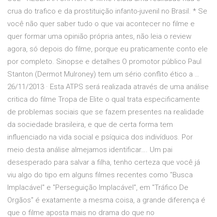
crua do trafico e da prostituição infanto-juvenil no Brasil. * Se
você não quer saber tudo o que vai acontecer no filme e
quer formar uma opinião própria antes, não leia o review
agora, só depois do filme, porque eu praticamente conto ele
por completo. Sinopse e detalhes O promotor público Paul
Stanton (Dermot Mulroney) tem um sério conflito ético a …
26/11/2013 · Esta ATPS será realizada através de uma análise
critica do filme Tropa de Elite o qual trata especificamente
de problemas sociais que se fazem presentes na realidade
da sociedade brasileira, e que de certa forma tem
influenciado na vida social e psíquica dos indivíduos. Por
meio desta análise almejamos identificar…. Um pai
desesperado para salvar a filha, tenho certeza que você já
viu algo do tipo em alguns filmes recentes como "Busca
Implacável" e "Perseguição Implacável", em "Tráfico De
Orgãos" é exatamente a mesma coisa, a grande diferença é
que o filme aposta mais no drama do que no