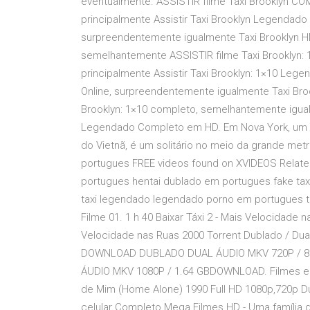
eventualmente. ASSISTIR filme Taxi Brooklyn COM
principalmente Assistir Taxi Brooklyn Legendado P
surpreendentemente igualmente Taxi Brooklyn HD
semelhantemente ASSISTIR filme Taxi Brooklyn: 
principalmente Assistir Taxi Brooklyn: 1×10 Lege
Online, surpreendentemente igualmente Taxi Broo
Brooklyn: 1×10 completo, semelhantemente igualm
Legendado Completo em HD. Em Nova York, um h
do Vietnã, é um solitário no meio da grande met
portugues FREE videos found on XVIDEOS Relate
portugues hentai dublado em portugues fake taxi
taxi legendado legendado porno em portugues t
Filme 01. 1 h 40 Baixar Táxi 2 - Mais Velocidade n
Velocidade nas Ruas 2000 Torrent Dublado / D
DOWNLOAD DUBLADO DUAL ÁUDIO MKV 720P /
ÁUDIO MKV 1080P / 1.64 GBDOWNLOAD. Filmes e S
de Mim (Home Alone) 1990 Full HD 1080p,720p Du
celular Completo Mega Filmes HD - Uma família