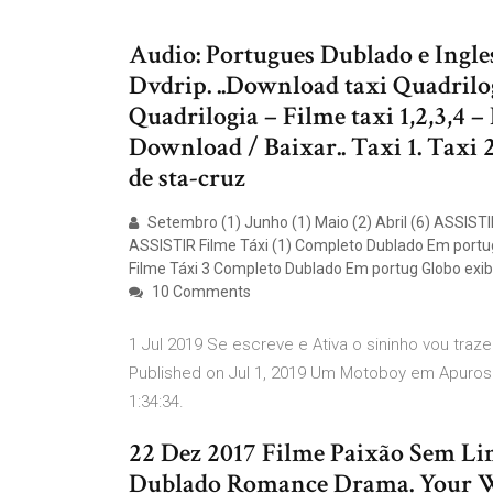
Audio: Portugues Dublado e Ingl
Dvdrip. ..Download taxi Quadril
Quadrilogia – Filme taxi 1,2,3,4
Download / Baixar.. Taxi 1. Taxi 
de sta-cruz
Setembro (1) Junho (1) Maio (2) Abril (6) AS
ASSISTIR Filme Táxi (1) Completo Dublado Em portug
Filme Táxi 3 Completo Dublado Em portug Globo exi
10 Comments
1 Jul 2019 Se escreve e Ativa o sininho vou tra
Published on Jul 1, 2019 Um Motoboy em Apuros F
1:34:34.
22 Dez 2017 Filme Paixão Sem Lim
Dublado Romance Drama. Your Wat