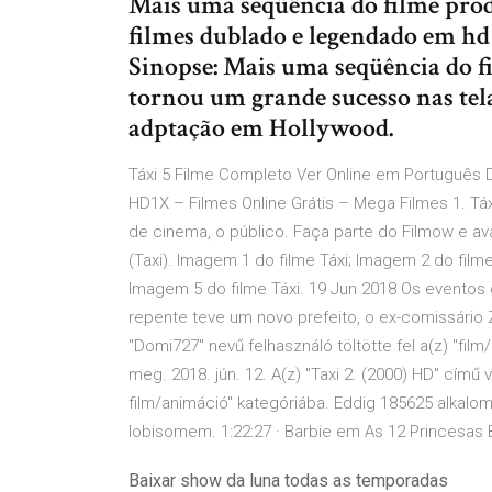
Mais uma seqüência do filme prod
filmes dublado e legendado em hd
Sinopse: Mais uma seqüência do f
tornou um grande sucesso nas tel
adptação em Hollywood.
Táxi 5 Filme Completo Ver Online em Português D
HD1X – Filmes Online Grátis – Mega Filmes 1. Tá
de cinema, o público. Faça parte do Filmow e av
(Taxi). Imagem 1 do filme Táxi; Imagem 2 do filme
Imagem 5 do filme Táxi. 19 Jun 2018 Os evento
repente teve um novo prefeito, o ex-comissário Zh
"Domi727" nevű felhasználó töltötte fel a(z) "fi
meg. 2018. jún. 12. A(z) "Taxi 2. (2000) HD" című 
film/animáció" kategóriába. Eddig 185625 alkal
lobisomem. 1:22:27 · Barbie em As 12 Princesas B
Baixar show da luna todas as temporadas