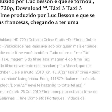
uzido por Luc Besson e que se tornou ,
 720p, Download ᴬᵈ. Táxi 3 Taxi 3
ilme produzido por Luc Besson e que se
as francesas, chegando a ter uma
ublado HD 720p Dublado Online Grátis HD | Filmes Online
xi - Velocidade nas Ruas avaliado por quem mais entende
alie este filme você também. Tudo sobre o filme Táxi
 Táxi; Imagem 3 do filme Táxi; Imagem 4 do filme Táxi;
s do filme novamente nos mandam para Masrel, que de
iber. E ele é muito 2018. jún. 15. A(z) "Taxi 3." című videót
lm/ animáció" kategóriába. Eddig 111879 alkalommal nézték
videót "Domi727" nevű felhasználó töltötte fel a(z) "
ommal nézték 23 Out 2019 Filme completo dublado filme de
ailarinas | Filme Completo | Português · Vídeos da