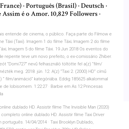
France) · Português (Brasil) · Deutsch ·
 Assim é o Amor. 10,829 Followers ·
ais entende de cinema, o público. Faça parte do Filmow e
e Táxi (Taxi). Imagem 1 do filme Táxi; Imagem 2 do filme
Táxi; Imagem 5 do filme Táxi. 19 Jun 2018 Os eventos do
 repente teve um novo prefeito, o ex-comissário Zhiber.
deót "Domi727" nevű felhasználó töltötte fel a(z) "film/
ézték meg. 2018. jún. 12. A(z) "Taxi 2. (2000) HD" című
z) " film/animáció" kategóriába. Eddig 185625 alkalommal
e de lobisomem. 1:22:27 · Barbie em As 12 Princesas
 da
online dublado HD. Assistir filme The Invisible Man (2020)
e completo online dublado HD. Assistir filme Taxi Driver
em português. 14/04/2014 · Taxi Brooklyn Dublado,