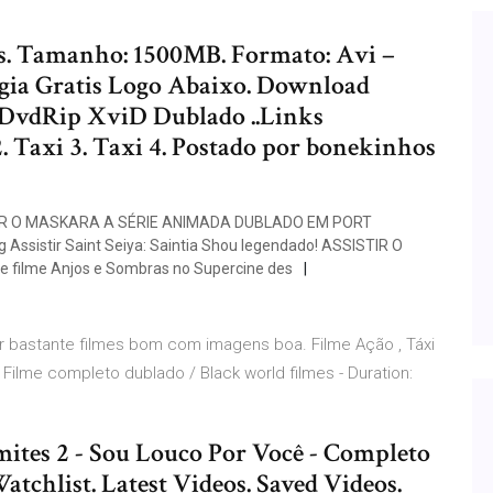
es. Tamanho: 1500MB. Formato: Avi –
ogia Gratis Logo Abaixo. Download
 – DvdRip XviD Dublado ..Links
2. Taxi 3. Taxi 4. Postado por bonekinhos
SISTIR O MASKARA A SÉRIE ANIMADA DUBLADO EM PORT
 Assistir Saint Seiya: Saintia Shou legendado! ASSISTIR O
be filme Anjos e Sombras no Supercine des
zer bastante filmes bom com imagens boa. Filme Ação , Táxi
ilme completo dublado / Black world filmes - Duration:
ites 2 - Sou Louco Por Você - Completo
chlist. Latest Videos. Saved Videos.