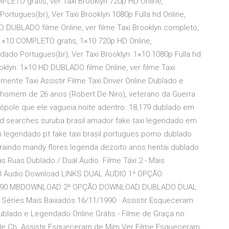
PLETO gratis, ver Taxi Brooklyn 720p HD Online,
ortugues(br), Ver Taxi Brooklyn 1080p Fulla hd Online,
 DUBLADO filme Online, ver filme Taxi Brooklyn completo,
1×10 COMPLETO gratis, 1×10 720p HD Online,
ndado Portugues(br), Ver Taxi Brooklyn: 1×10 1080p Fulla hd
klyn: 1×10 HD DUBLADO filme Online, ver filme Taxi
ente Taxi Assistir Filme Taxi Driver Online Dublado e
omem de 26 anos (Robert De Niro), veterano da Guerra
rópole que ele vagueia noite adentro. 18,179 dublado em
d searches suruba brasil amador fake taxi legendado em
 legendado pt fake taxi brasil portugues porno dublado
raindo mandy flores legenda dezoito anos hentai dublado
as Ruas Dublado / Dual Áudio. Filme Táxi 2 - Mais
ual Áudio Download LINKS DUAL ÁUDIO 1ª OPÇÃO
 890 MBDOWNLOAD 2ª OPÇÃO DOWNLOAD DUBLADO DUAL
éries Mais Baixados 16/11/1990 · Assistir Esqueceram
blado e Legendado Online Grátis - Filme de Graça no
 de Ch. Assistir Esqueceram de Mim Ver Filme Esqueceram