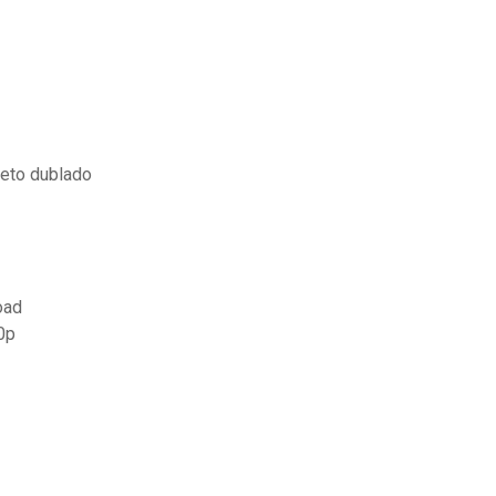
leto dublado
oad
0p