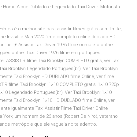
 Home Alone Dublado e Legendado Taxi Driver: Motorista
ilmes é o melhor site para assistir filmes grátis sem limite,
 The Invisible Man 2020 filme completo online dublado HD.
online. ⚡ Assistir Taxi Driver 1976 filme completo online
tuguês online. Taxi Driver 1976 filme em português.
e. ASSISTIR filme Taxi Brooklyn COMPLETO gratis, ver Taxi
 Taxi Brooklyn Legendado Portugues(br), Ver Taxi Brooklyn
mente Taxi Brooklyn HD DUBLADO filme Online, ver filme
IR filme Taxi Brooklyn: 1×10 COMPLETO gratis, 1×10 720p
: 1×10 Legendado Portugues(br), Ver Taxi Brooklyn: 1×10
mente Taxi Brooklyn: 1×10 HD DUBLADO filme Online, ver
nte igualmente Taxi Assistir Filme Taxi Driver Online
York, um homem de 26 anos (Robert De Niro), veterano
grande metrópole que ele vagueia noite adentro.