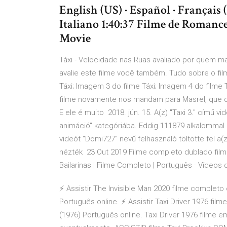
English (US) · Español · Français (
Italiano 1:40:37 Filme de Romance
Movie
Táxi - Velocidade nas Ruas avaliado por quem m
avalie este filme você também. Tudo sobre o film
Táxi; Imagem 3 do filme Táxi; Imagem 4 do filme 
filme novamente nos mandam para Masrel, que de
E ele é muito 2018. jún. 15. A(z) "Taxi 3." című vi
animáció" kategóriába. Eddig 111879 alkalommal n
videót "Domi727" nevű felhasználó töltötte fel a(
nézték 23 Out 2019 Filme completo dublado film
Bailarinas | Filme Completo | Português · Vídeos
⚡ Assistir The Invisible Man 2020 filme completo 
Português online. ⚡ Assistir Taxi Driver 1976 film
(1976) Português online. Taxi Driver 1976 filme 