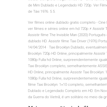
de Mim Dublado e Legendado HD 720p. Ver Filme
de Táxi 1976. 5.5.
Ver filmes online dublado gratis completo - Cine F
ver filmes e séries online em hd 720p ⚡ Assistir
Assistir filme The Invisible Man (2020) Português 
dublado HD. Assistir filme Taxi Driver (1976) Por
14/04/2014 · Taxi Brooklyn Dublado, eventualment
Brooklyn 720p HD Online, principalmente Assistir
1080p Fulla hd Online, surpreendentemente igual
Taxi Brooklyn completo, semelhantemente ASSIST
HD Online, principalmente Assistir Taxi Brooklyn
1080p Fulla hd Online, surpreendentemente igual
filme Taxi Brooklyn: 1×10 completo, semelhanteme
Dublado e Legendado Completo em HD. Em Nova 
da Guerra do Vietnã, é um solitário no meio da 