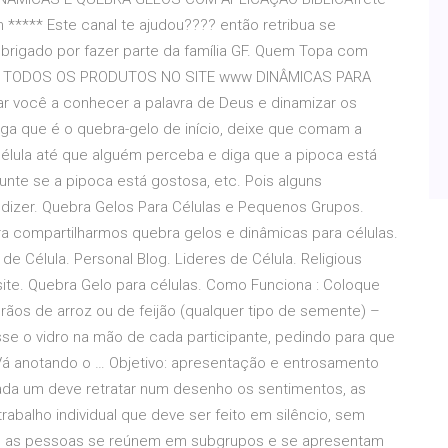
**** Este canal te ajudou???? então retribua se
Obrigado por fazer parte da família GF. Quem Topa com
RIR TODOS OS PRODUTOS NO SITE www DINÂMICAS PARA
r você a conhecer a palavra de Deus e dinamizar os
diga que é o quebra-gelo de início, deixe que comam a
élula até que alguém perceba e diga que a pipoca está
unte se a pipoca está gostosa, etc. Pois alguns
izer. Quebra Gelos Para Células e Pequenos Grupos.
 para compartilharmos quebra gelos e dinâmicas para células.
de Célula. Personal Blog. Lideres de Célula. Religious
ite. Quebra Gelo para células. Como Funciona : Coloque
rãos de arroz ou de feijão (qualquer tipo de semente) –
se o vidro na mão de cada participante, pedindo para que
Vá anotando o … Objetivo: apresentação e entrosamento
 cada um deve retratar num desenho os sentimentos, as
abalho individual que deve ser feito em silêncio, sem
as pessoas se reúnem em subgrupos e se apresentam