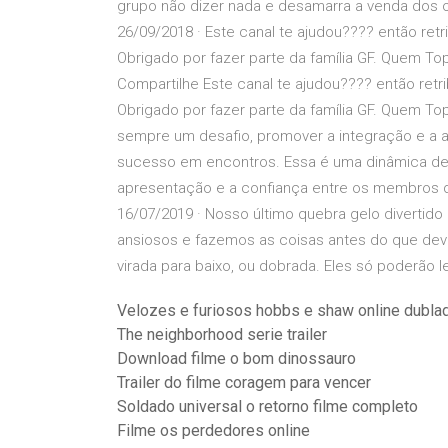
grupo não dizer nada e desamarra a venda dos ol
26/09/2018 · Este canal te ajudou???? então retr
Obrigado por fazer parte da família GF. Quem To
Compartilhe Este canal te ajudou???? então retr
Obrigado por fazer parte da família GF. Quem T
sempre um desafio, promover a integração e a 
sucesso em encontros. Essa é uma dinâmica de 
apresentação e a confiança entre os membros d
16/07/2019 · Nosso último quebra gelo divertid
ansiosos e fazemos as coisas antes do que dever
virada para baixo, ou dobrada. Eles só poderão 
Velozes e furiosos hobbs e shaw online dubla
The neighborhood serie trailer
Download filme o bom dinossauro
Trailer do filme coragem para vencer
Soldado universal o retorno filme completo
Filme os perdedores online