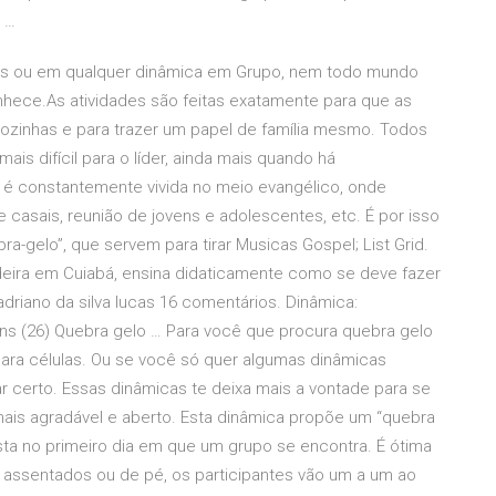
 …
las ou em qualquer dinâmica em Grupo, nem todo mundo
hece.As atividades são feitas exatamente para que as
zinhas e para trazer um papel de família mesmo. Todos
s difícil para o líder, ainda mais quando há
 é constantemente vivida no meio evangélico, onde
 casais, reunião de jovens e adolescentes, etc. É por isso
a-gelo”, que servem para tirar Musicas Gospel; List Grid.
ideira em Cuiabá, ensina didaticamente como se deve fazer
riano da silva lucas 16 comentários. Dinâmica:
vens (26) Quebra gelo … Para você que procura quebra gelo
ara células. Ou se você só quer algumas dinâmicas
gar certo. Essas dinâmicas te deixa mais a vontade para se
ais agradável e aberto. Esta dinâmica propõe um “quebra
osta no primeiro dia em que um grupo se encontra. É ótima
 assentados ou de pé, os participantes vão um a um ao