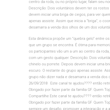
centro da roda, ou no próprio lugar, falam seu
Descrição: Dois voluntários devem ter os rosto
devem iniciar uma briga de cegos, para ver que
apenas assiste. Assim que inicia a "briga", o co
desamarra a venda dos olhos de um dos voluntári
Esta dinâmica propõe um “quebra gelo” entre os 
que um grupo se encontra. É ótima para memori
os participantes vão um a um ao centro da roda,
com um gesto qualquer. Descrição: Dois volunt
chinelo ou porrete. Depois devem iniciar uma br
escuro. O restante do grupo apenas assiste. Assi
grupo não dizer nada e desamarra a venda dos ol
26/09/2018 · Este canal te ajudou???? então retr
Obrigado por fazer parte da família GF. Quem To
Compartilhe Este canal te ajudou???? então retr
Obrigado por fazer parte da família GF. Quem T
sempre um desafio, promover a integração e a 