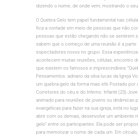
dizendo o nome, de onde vem, mostrando o seu
O Quebra Gelo tem papel fundamental nas célu
fica a vontade em meio de pessoas que não con
pessoas que estão chegando não se sentirem so
sabem que o começo de uma reunião é a parte mai
espectadores novos no grupo. Essa experiência
acontecem muitas reuniões, células, encontro de
que existem os famosos e imprescindíveis “Quebr
Pensamentos. adriano da silva lucas da Igreja V
um quebra-gelo da forma mais efe Postado por ad
Corretores do céu e do Inferno. Infantil (23) Jo
animado para reuniões de jovens ou dinâmicas p
evangélicas para fazer na sua igreja, está no lu
abrir com os demais, desenvolve um ambiente m
gelo” entre os participantes. Ela pode ser prop
para memorizar o nome de cada um. Em círculo,