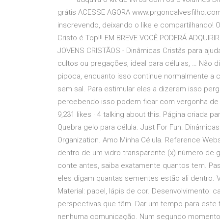
grátis ACESSE AGORA www.prgoncalvesfilho.com *
inscrevendo, deixando o like e compartilhando! 
Cristo é Top!!! EM BREVE VOCÊ PODERÁ ADQUI
JOVENS CRISTÃOS - Dinâmicas Cristãs para ajuda
cultos ou pregações, ideal para células, … Não 
pipoca, enquanto isso continue normalmente a c
sem sal. Para estimular eles a dizerem isso perg
percebendo isso podem ficar com vergonha de d
9,231 likes · 4 talking about this. Página criada
Quebra gelo para célula. Just For Fun. Dinâmicas 
Organization. Amo Minha Célula. Reference Webs
dentro de um vidro transparente (x) número de g
conte antes, saiba exatamente quantos tem. Pas
eles digam quantas sementes estão ali dentro. 
Material: papel, lápis de cor. Desenvolvimento:
perspectivas que têm. Dar um tempo para este tr
nenhuma comunicação. Num segundo momento 