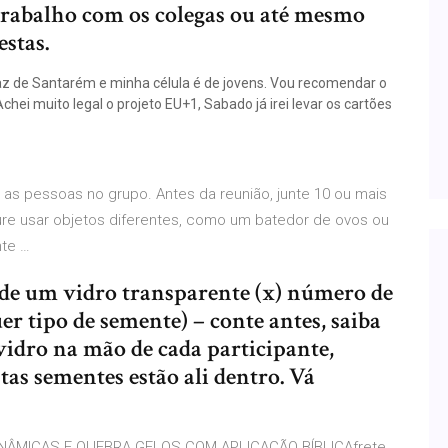
 trabalho com os colegas ou até mesmo
estas.
az de Santarém e minha célula é de jovens. Vou recomendar o
chei muito legal o projeto EU+1, Sabado já irei levar os cartões
r as pessoas no grupo. Antes da reunião, junte 10 ou mais
ure usar objetos diferentes, como um batedor de ovos ou
nte …
de um vidro transparente (x) número de
uer tipo de semente) – conte antes, saiba
vidro na mão de cada participante,
as sementes estão ali dentro. Vá
s DINÂMICAS E QUEBRA GELOS COM APLICAÇÃO BÍBLICAfrete