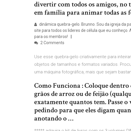
divertir com todos os amigos, no
em família para animar todas as f
dinâmica quebra-gelo. Brunno. Sou da igreja da p
site para todos os lideres de célula que eu conheço. A
para os membros!
2 Comments
Use esse quebra-gelo criativamente para inteira
objetos de tamanhos e formatos variados. Proc
uma máquina fotográfica, mais que sejam basta
Como Funciona : Coloque dentro 
grãos de arroz ou de feijão (qualq
exatamente quantos tem. Passe o 
pedindo para que eles digam quant
anotando o …
***** adquira o kit de livros com os 3 volume