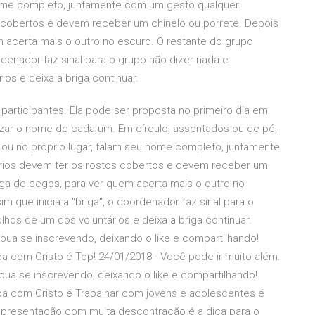
 nome completo, juntamente com um gesto qualquer.
s cobertos e devem receber um chinelo ou porrete. Depois
m acerta mais o outro no escuro. O restante do grupo
ordenador faz sinal para o grupo não dizer nada e
os e deixa a briga continuar.
participantes. Ela pode ser proposta no primeiro dia em
zar o nome de cada um. Em círculo, assentados ou de pé,
 ou no próprio lugar, falam seu nome completo, juntamente
ários devem ter os rostos cobertos e devem receber um
iga de cegos, para ver quem acerta mais o outro no
m que inicia a "briga", o coordenador faz sinal para o
hos de um dos voluntários e deixa a briga continuar.
ibua se inscrevendo, deixando o like e compartilhando!
pa com Cristo é Top! 24/01/2018 · Você pode ir muito além.
ibua se inscrevendo, deixando o like e compartilhando!
opa com Cristo é Trabalhar com jovens e adolescentes é
apresentação com muita descontração é a dica para o