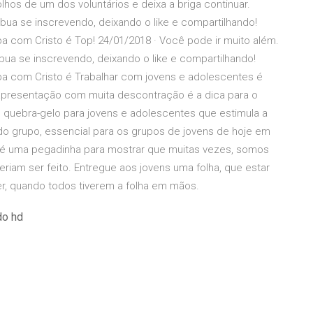
hos de um dos voluntários e deixa a briga continuar.
ibua se inscrevendo, deixando o like e compartilhando!
pa com Cristo é Top! 24/01/2018 · Você pode ir muito além.
ibua se inscrevendo, deixando o like e compartilhando!
opa com Cristo é Trabalhar com jovens e adolescentes é
apresentação com muita descontração é a dica para o
quebra-gelo para jovens e adolescentes que estimula a
o grupo, essencial para os grupos de jovens de hoje em
o é uma pegadinha para mostrar que muitas vezes, somos
iam ser feito. Entregue aos jovens uma folha, que estar
ler, quando todos tiverem a folha em mãos.
do hd