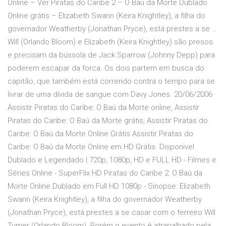
Online – Ver Piratas do Caribe 2 – O Baú da Morte Dublado
Online grátis – Elizabeth Swann (Keira Knightley), a filha do
governador Weatherby (Jonathan Pryce), está prestes a se …
Will (Orlando Bloom) e Elizabeth (Keira Knightley) são presos
e precisam da bússola de Jack Sparrow (Johnny Depp) para
poderem escapar da forca. Os dois partem em busca do
capitão, que também está correndo contra o tempo para se
livrar de uma dívida de sangue com Davy Jones. 20/06/2006 ·
Assistir Piratas do Caribe: O Baú da Morte online, Assistir
Piratas do Caribe: O Baú da Morte grátis, Assistir Piratas do
Caribe: O Baú da Morte Online Grátis Assistir Piratas do
Caribe: O Baú da Morte Online em HD Grátis. Disponivel
Dublado e Legendado | 720p, 1080p, HD e FULL HD - Filmes e
Séries Online - SuperFlix HD Piratas do Caribe 2: O Baú da
Morte Online Dublado em Full HD 1080p - Sinopse: Elizabeth
Swann (Keira Knightley), a filha do governador Weatherby
(Jonathan Pryce), está prestes a se casar com o ferreiro Will
Turner (Orlando Bloom). Porém o evento é atrapalhado pela