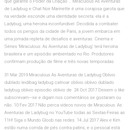
que garante o Poder da Criação … Miraculous As Aventuras
de Ladybug e Chat Noir Marinette é uma corajosa garota que
na verdade esconde uma identidade secreta: ela é a
Ladybug, uma heroína inconfundível. Decidida a combater
todos os perigos da cidade de Paris, a jovem embarca em
uma jornada repleta de desafios e aventuras. Cinema e
Séries 'Miraculous: As Aventuras de Ladybug' terá heroína
brasileira e um episódio ambientado no Rio. Produtores
confirmam produção de filme e três novas temporadas
31 Mar 2019 Miraculous As Aventuras de Ladybug Oblivio
dublado leidibag ladybug catnoar oblivio oblivio dublado
ladybug oblivio episodio oblivio de 24 Oct 2017 Deixem o like
subscrevam—se e digam nos comentários se gostaram ou
não. 10 Fev 2017 Não perca vídeos novos de Miraculous: As
Aventuras de Ladybug no YouTube todas as Sextas-Feiras as
11H! Siga o Mundo Gloob nas redes 14 Jul 2017 Alex e Kim
estão numa corrida de pés contra patins, e o pessoal está