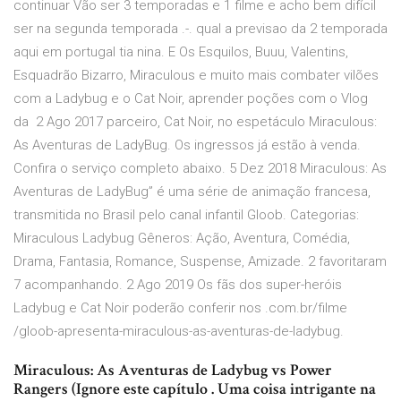
continuar Vão ser 3 temporadas e 1 filme e acho bem difícil
ser na segunda temporada .-. qual a previsao da 2 temporada
aqui em portugal tia nina. E Os Esquilos, Buuu, Valentins,
Esquadrão Bizarro, Miraculous e muito mais combater vilões
com a Ladybug e o Cat Noir, aprender poções com o Vlog
da 2 Ago 2017 parceiro, Cat Noir, no espetáculo Miraculous:
As Aventuras de LadyBug. Os ingressos já estão à venda.
Confira o serviço completo abaixo. 5 Dez 2018 Miraculous: As
Aventuras de LadyBug” é uma série de animação francesa,
transmitida no Brasil pelo canal infantil Gloob. Categorias:
Miraculous Ladybug Gêneros: Ação, Aventura, Comédia,
Drama, Fantasia, Romance, Suspense, Amizade. 2 favoritaram
7 acompanhando. 2 Ago 2019 Os fãs dos super-heróis
Ladybug e Cat Noir poderão conferir nos .com.br/filme
/gloob-apresenta-miraculous-as-aventuras-de-ladybug.
Miraculous: As Aventuras de Ladybug vs Power
Rangers (Ignore este capítulo . Uma coisa intrigante na