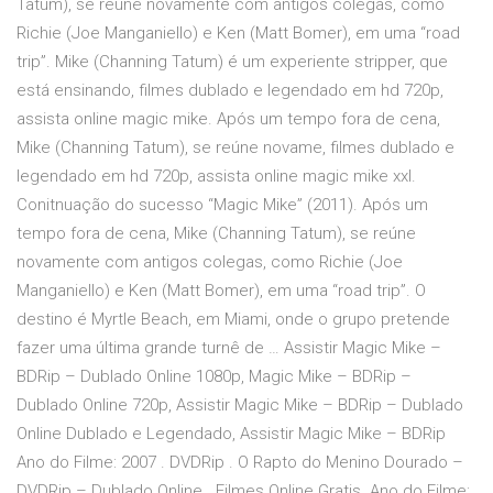
Tatum), se reúne novamente com antigos colegas, como
Richie (Joe Manganiello) e Ken (Matt Bomer), em uma “road
trip”. Mike (Channing Tatum) é um experiente stripper, que
está ensinando, filmes dublado e legendado em hd 720p,
assista online magic mike. Após um tempo fora de cena,
Mike (Channing Tatum), se reúne novame, filmes dublado e
legendado em hd 720p, assista online magic mike xxl.
Conitnuação do sucesso “Magic Mike” (2011). Após um
tempo fora de cena, Mike (Channing Tatum), se reúne
novamente com antigos colegas, como Richie (Joe
Manganiello) e Ken (Matt Bomer), em uma “road trip”. O
destino é Myrtle Beach, em Miami, onde o grupo pretende
fazer uma última grande turnê de … Assistir Magic Mike –
BDRip – Dublado Online 1080p, Magic Mike – BDRip –
Dublado Online 720p, Assistir Magic Mike – BDRip – Dublado
Online Dublado e Legendado, Assistir Magic Mike – BDRip
Ano do Filme: 2007 . DVDRip . O Rapto do Menino Dourado –
DVDRip – Dublado Online . Filmes Online Gratis. Ano do Filme: