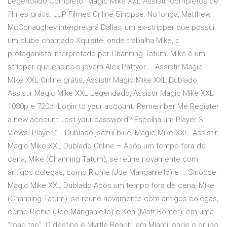
Legendado Completo. Magic Mike XXL Assistir completos de
filmes grátis. JJP Filmes Online Sinopse: No longa, Matthew
McConaughey interpretará Dallas, um ex-stripper que possui
um clube chamado Xquisite, onde trabalha Mike, o
protagonista interpretado por Channing Tatum. Mike é um
stripper que ensina o jovem Alex Pattyer … Assistir Magic
Mike XXL Online grátis, Assistir Magic Mike XXL Dublado,
Assistir Magic Mike XXL Legendado, Assistir Magic Mike XXL
1080p e 720p. Login to your account. Remember Me Register
a new account Lost your password? Escolha um Player 3
Views. Player 1 - Dublado jsazul.blue; Magic Mike XXL. Assistir
Magic Mike XXL Dublado Online – Após um tempo fora de
cena, Mike (Channing Tatum), se reúne novamente com
antigos colegas, como Richie (Joe Manganiello) e … Sinopse:
Magic Mike XXL Dublado Após um tempo fora de cena, Mike
(Channing Tatum), se reúne novamente com antigos colegas,
como Richie (Joe Manganiello) e Ken (Matt Bomer), em uma
“road trip”. O destino é Myrtle Beach, em Miami, onde o grupo