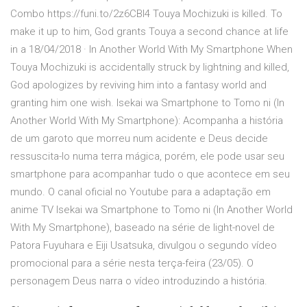
Combo https://funi.to/2z6CBI4 Touya Mochizuki is killed. To
make it up to him, God grants Touya a second chance at life
in a 18/04/2018 · In Another World With My Smartphone When
Touya Mochizuki is accidentally struck by lightning and killed,
God apologizes by reviving him into a fantasy world and
granting him one wish. Isekai wa Smartphone to Tomo ni (In
Another World With My Smartphone): Acompanha a história
de um garoto que morreu num acidente e Deus decide
ressuscita-lo numa terra mágica, porém, ele pode usar seu
smartphone para acompanhar tudo o que acontece em seu
mundo. O canal oficial no Youtube para a adaptação em
anime TV Isekai wa Smartphone to Tomo ni (In Another World
With My Smartphone), baseado na série de light-novel de
Patora Fuyuhara e Eiji Usatsuka, divulgou o segundo vídeo
promocional para a série nesta terça-feira (23/05). O
personagem Deus narra o vídeo introduzindo a história.