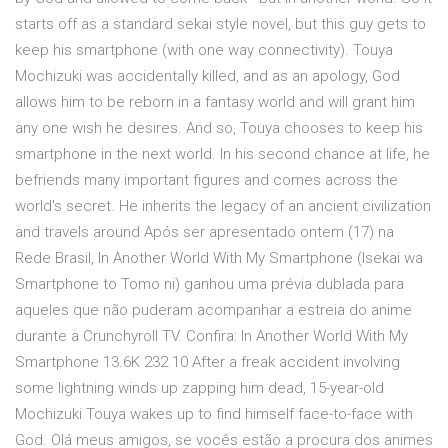
starts off as a standard sekai style novel, but this guy gets to
keep his smartphone (with one way connectivity). Touya
Mochizuki was accidentally killed, and as an apology, God
allows him to be reborn in a fantasy world and will grant him
any one wish he desires. And so, Touya chooses to keep his
smartphone in the next world. In his second chance at life, he
befriends many important figures and comes across the
world's secret. He inherits the legacy of an ancient civilization
and travels around Após ser apresentado ontem (17) na
Rede Brasil, In Another World With My Smartphone (Isekai wa
Smartphone to Tomo ni) ganhou uma prévia dublada para
aqueles que não puderam acompanhar a estreia do anime
durante a Crunchyroll TV. Confira: In Another World With My
Smartphone 13.6K 232 10 After a freak accident involving
some lightning winds up zapping him dead, 15-year-old
Mochizuki Touya wakes up to find himself face-to-face with
God. Olá meus amigos, se vocês estão a procura dos animes