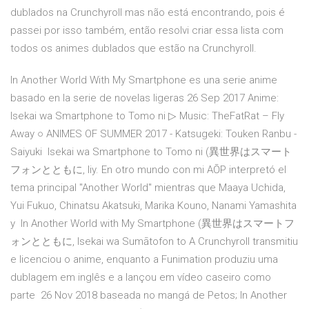
dublados na Crunchyroll mas não está encontrando, pois é
passei por isso também, então resolvi criar essa lista com
todos os animes dublados que estão na Crunchyroll.
In Another World With My Smartphone es una serie anime
basado en la serie de novelas ligeras 26 Sep 2017 Anime:
Isekai wa Smartphone to Tomo ni ▷ Music: TheFatRat – Fly
Away ○ ANIMES OF SUMMER 2017 - Katsugeki: Touken Ranbu -
Saiyuki Isekai wa Smartphone to Tomo ni (異世界はスマート
フォンとともに, liy. En otro mundo con mi AŌP interpretó el
tema principal "Another World" mientras que Maaya Uchida,
Yui Fukuo, Chinatsu Akatsuki, Marika Kouno, Nanami Yamashita
y In Another World with My Smartphone (異世界はスマートフ
ォンとともに, Isekai wa Sumātofon to A Crunchyroll transmitiu
e licenciou o anime, enquanto a Funimation produziu uma
dublagem em inglês e a lançou em vídeo caseiro como
parte 26 Nov 2018 baseada no mangá de Petos; In Another