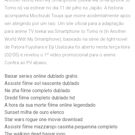
Another World With My Smartphone (Isekai wa Smartphone to
Tomo ni) vai estrear no dia 11 de julho no Japão. A historia
acompanha Mochizuki Touya que morre acidentalmente após
ser atingindo por um raio. Um site oficial para a adaptação
para anime TV Isekai wa Smartphone to Tomo ni (In Another
World With My Smartphone), baseado na série de light-novel
de Patora Fuyuhara e Eiji Usatsuka foi aberto nesta terça-feira
(02/05) e revelou o 1º vídeo promocional para o anime.
Confira ao PV abaixo:
Baixar series online dublado gratis
Assistir filme sol nascente dublado
Ne zha filme completo dublado
Dredd filme completo dublado hd
A hora da sua morte filme online legendado
Sunset milha de ouro elenco
Star wars rogue one movie download
Assistir filme mazzaropi casinha pequenina completo
The walking dead baixar jogo