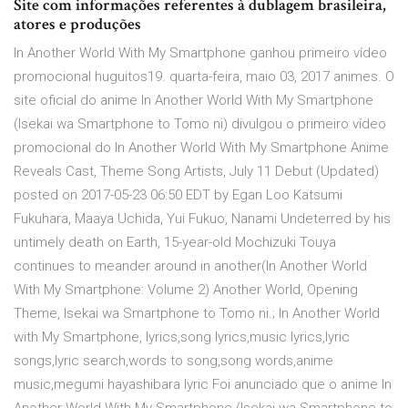
Site com informações referentes à dublagem brasileira,
atores e produções
In Another World With My Smartphone ganhou primeiro vídeo
promocional huguitos19. quarta-feira, maio 03, 2017 animes. O
site oficial do anime In Another World With My Smartphone
(Isekai wa Smartphone to Tomo ni) divulgou o primeiro vídeo
promocional do In Another World With My Smartphone Anime
Reveals Cast, Theme Song Artists, July 11 Debut (Updated)
posted on 2017-05-23 06:50 EDT by Egan Loo Katsumi
Fukuhara, Maaya Uchida, Yui Fukuo, Nanami Undeterred by his
untimely death on Earth, 15-year-old Mochizuki Touya
continues to meander around in another(In Another World
With My Smartphone: Volume 2) Another World, Opening
Theme, Isekai wa Smartphone to Tomo ni.; In Another World
with My Smartphone, lyrics,song lyrics,music lyrics,lyric
songs,lyric search,words to song,song words,anime
music,megumi hayashibara lyric Foi anunciado que o anime In