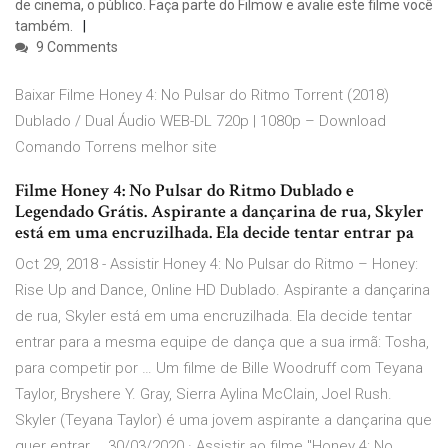
de cinema, o público. Faça parte do Filmow e avalie este filme você
também.
9 Comments
Baixar Filme Honey 4: No Pulsar do Ritmo Torrent (2018)
Dublado / Dual Áudio WEB-DL 720p | 1080p – Download
Comando Torrens melhor site
Filme Honey 4: No Pulsar do Ritmo Dublado e
Legendado Grátis. Aspirante a dançarina de rua, Skyler
está em uma encruzilhada. Ela decide tentar entrar pa
Oct 29, 2018 - Assistir Honey 4: No Pulsar do Ritmo – Honey:
Rise Up and Dance, Online HD Dublado. Aspirante a dançarina
de rua, Skyler está em uma encruzilhada. Ela decide tentar
entrar para a mesma equipe de dança que a sua irmã: Tosha,
para competir por … Um filme de Bille Woodruff com Teyana
Taylor, Bryshere Y. Gray, Sierra Aylina McClain, Joel Rush.
Skyler (Teyana Taylor) é uma jovem aspirante a dançarina que
quer entrar … 30/03/2020 · Assistir ao filme "Honey 4: No