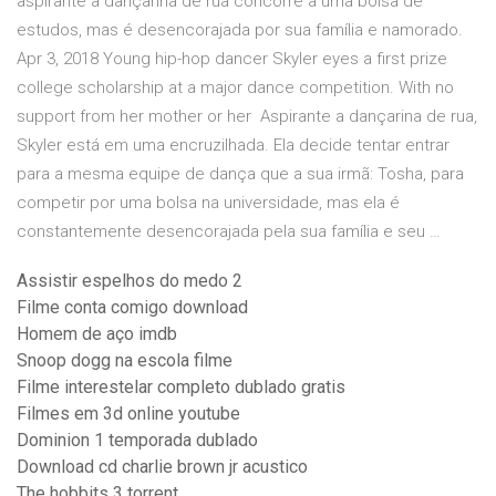
aspirante a dançarina de rua concorre a uma bolsa de
estudos, mas é desencorajada por sua família e namorado.
Apr 3, 2018 Young hip-hop dancer Skyler eyes a first prize
college scholarship at a major dance competition. With no
support from her mother or her Aspirante a dançarina de rua,
Skyler está em uma encruzilhada. Ela decide tentar entrar
para a mesma equipe de dança que a sua irmã: Tosha, para
competir por uma bolsa na universidade, mas ela é
constantemente desencorajada pela sua família e seu …
Assistir espelhos do medo 2
Filme conta comigo download
Homem de aço imdb
Snoop dogg na escola filme
Filme interestelar completo dublado gratis
Filmes em 3d online youtube
Dominion 1 temporada dublado
Download cd charlie brown jr acustico
The hobbits 3 torrent