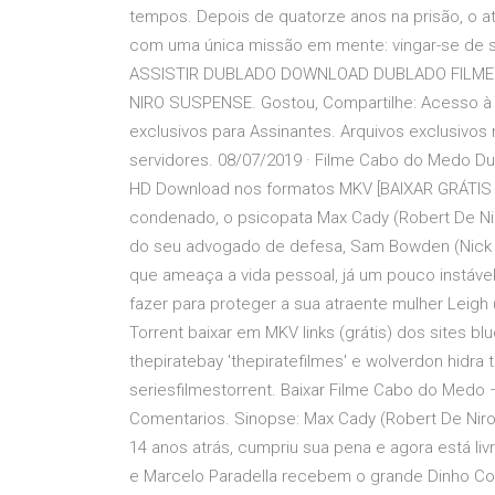
tempos. Depois de quatorze anos na prisão, o 
com uma única missão em mente: vingar-se de 
ASSISTIR DUBLADO DOWNLOAD DUBLADO FILMES
NIRO SUSPENSE. Gostou, Compartilhe: Acesso à t
exclusivos para Assinantes. Arquivos exclusivo
servidores. 08/07/2019 · Filme Cabo do Medo Dub
HD Download nos formatos MKV [BAIXAR GRÁTIS - 
condenado, o psicopata Max Cady (Robert De Ni
do seu advogado de defesa, Sam Bowden (Nick 
que ameaça a vida pessoal, já um pouco instáve
fazer para proteger a sua atraente mulher Leig
Torrent baixar em MKV links (grátis) dos sites bl
thepiratebay 'thepiratefilmes' e wolverdon hidra 
seriesfilmestorrent. Baixar Filme Cabo do Medo 
Comentarios. Sinopse: Max Cady (Robert De Niro
14 anos atrás, cumpriu sua pena e agora está liv
e Marcelo Paradella recebem o grande Dinho C