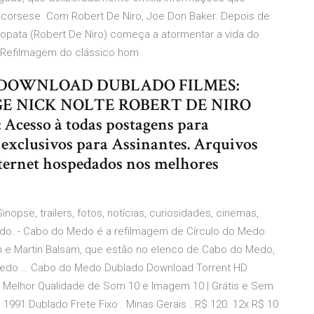
n Scorsese. Com Robert De Niro, Joe Don Baker. Depois de
opata (Robert De Niro) começa a atormentar a vida do
 Refilmagem do clássico hom
DO DOWNLOAD DUBLADO FILMES:
GE NICK NOLTE ROBERT DE NIRO
Acesso à todas postagens para
exclusivos para Assinantes. Arquivos
nternet hospedados nos melhores
opse, trailers, fotos, notícias, curiosidades, cinemas,
edo. - Cabo do Medo é a refilmagem de Círculo do Medo
um e Martin Balsam, que estão no elenco de Cabo do Medo,
Medo … Cabo do Medo Dublado Download Torrent HD
 a Melhor Qualidade de Som 10 e Imagem 10 | Grátis e Sem
1991 Dublado Frete Fixo . Minas Gerais . R$ 120. 12x R$ 10