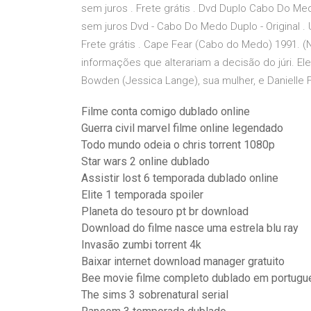
sem juros . Frete grátis . Dvd Duplo Cabo Do Med
sem juros Dvd - Cabo Do Medo Duplo - Original . U
Frete grátis . Cape Fear (Cabo do Medo) 1991. (
informações que alterariam a decisão do júri. E
Bowden (Jessica Lange), sua mulher, e Daniell
Filme conta comigo dublado online
Guerra civil marvel filme online legendado
Todo mundo odeia o chris torrent 1080p
Star wars 2 online dublado
Assistir lost 6 temporada dublado online
Elite 1 temporada spoiler
Planeta do tesouro pt br download
Download do filme nasce uma estrela blu ray
Invasão zumbi torrent 4k
Baixar internet download manager gratuito
Bee movie filme completo dublado em portugue
The sims 3 sobrenatural serial