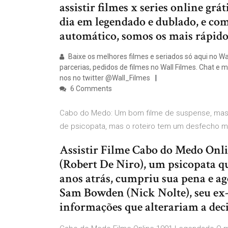
assistir filmes x series online grát
dia em legendado e dublado, e co
automático, somos os mais rápidos
Baixe os melhores filmes e seriados só aqui no W
parcerias, pedidos de filmes no Wall Filmes. Chat e 
nos no twitter @Wall_Filmes
6 Comments
Cabo do Medo: Um bom filme de suspense, mas n
de psicopata, mas o roteiro tem um desfecho mu
Assistir Filme Cabo do Medo Onl
(Robert De Niro), um psicopata qu
anos atrás, cumpriu sua pena e ago
Sam Bowden (Nick Nolte), seu ex
informações que alterariam a deci