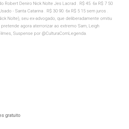
o Robert Deniro Nick Nolte Jes Lacrad . R$ 45. 6x R$ 7 50
sado - Santa Catarina . R$ 30 90. 6x R$ 5 15 sem juros .
Nick Nolte), seu ex-advogado, que deliberadamente omitiu
le pretende agora aterrorizar ao extremo Sam, Leigh
e Filmes, Suspense por @CulturaComLegenda.
s gratuito