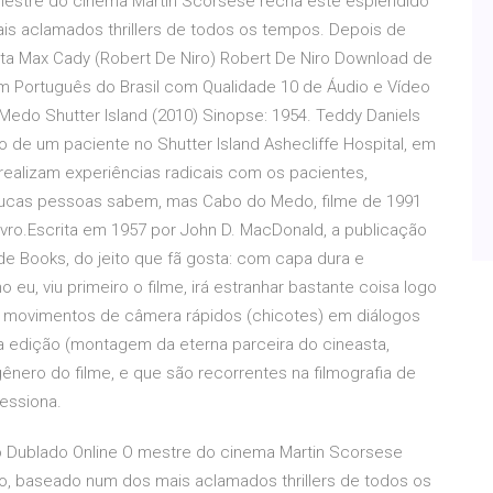
estre do cinema Martin Scorsese recria este esplêndido
is aclamados thrillers de todos os tempos. Depois de
ta Max Cady (Robert De Niro) Robert De Niro Download de
em Português do Brasil com Qualidade 10 de Áudio e Vídeo
o Medo Shutter Island (2010) Sinopse: 1954. Teddy Daniels
 de um paciente no Shutter Island Ashecliffe Hospital, em
realizam experiências radicais com os pacientes,
Poucas pessoas sabem, mas Cabo do Medo, filme de 1991
ivro.Escrita em 1957 por John D. MacDonald, a publicação
e Books, do jeito que fã gosta: com capa dura e
u, viu primeiro o filme, irá estranhar bastante coisa logo
de movimentos de câmera rápidos (chicotes) em diálogos
a edição (montagem da eterna parceira do cineasta,
ro do filme, e que são recorrentes na filmografia de
essiona.
Dublado Online O mestre do cinema Martin Scorsese
go, baseado num dos mais aclamados thrillers de todos os