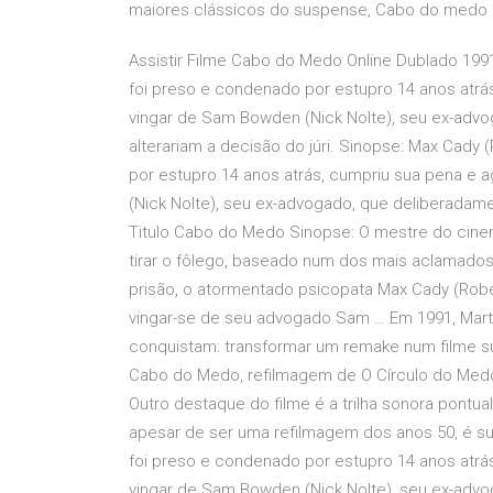
maiores clássicos do suspense, Cabo do medo
Assistir Filme Cabo do Medo Online Dublado 199
foi preso e condenado por estupro 14 anos atrás
vingar de Sam Bowden (Nick Nolte), seu ex-adv
alterariam a decisão do júri. Sinopse: Max Cady
por estupro 14 anos atrás, cumpriu sua pena e a
(Nick Nolte), seu ex-advogado, que deliberadame
Titulo Cabo do Medo Sinopse: O mestre do cine
tirar o fôlego, baseado num dos mais aclamados
prisão, o atormentado psicopata Max Cady (Rob
vingar-se de seu advogado Sam … Em 1991, Mart
conquistam: transformar um remake num filme su
Cabo do Medo, refilmagem de O Círculo do Medo (
Outro destaque do filme é a trilha sonora pontu
apesar de ser uma refilmagem dos anos 50, é su
foi preso e condenado por estupro 14 anos atrás
vingar de Sam Bowden (Nick Nolte), seu ex-adv