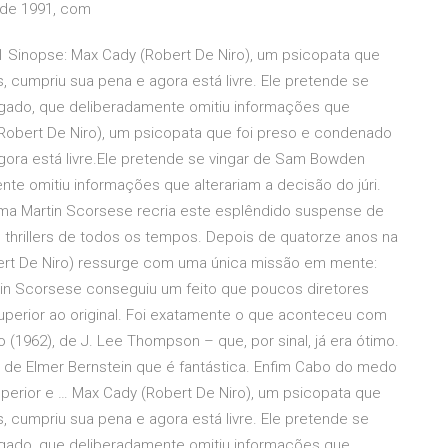
 de 1991, com
1 Sinopse: Max Cady (Robert De Niro), um psicopata que
, cumpriu sua pena e agora está livre. Ele pretende se
ogado, que deliberadamente omitiu informações que
 (Robert De Niro), um psicopata que foi preso e condenado
gora está livre.Ele pretende se vingar de Sam Bowden
nte omitiu informações que alterariam a decisão do júri.
ma Martin Scorsese recria este esplêndido suspense de
 thrillers de todos os tempos. Depois de quatorze anos na
ert De Niro) ressurge com uma única missão em mente:
in Scorsese conseguiu um feito que poucos diretores
perior ao original. Foi exatamente o que aconteceu com
1962), de J. Lee Thompson – que, por sinal, já era ótimo.
al de Elmer Bernstein que é fantástica. Enfim Cabo do medo
perior e … Max Cady (Robert De Niro), um psicopata que
, cumpriu sua pena e agora está livre. Ele pretende se
ogado, que deliberadamente omitiu informações que