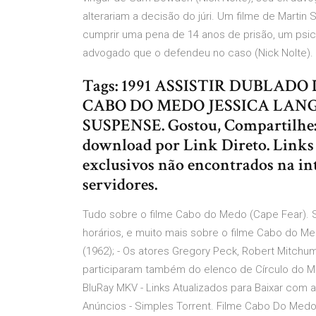
alterariam a decisão do júri. Um filme de Marti
cumprir uma pena de 14 anos de prisão, um psic
advogado que o defendeu no caso (Nick Nolte).
Tags: 1991 ASSISTIR DUBLA
CABO DO MEDO JESSICA LAN
SUSPENSE. Gostou, Compartilhe: 
download por Link Direto. Links 
exclusivos não encontrados na i
servidores.
Tudo sobre o filme Cabo do Medo (Cape Fear). Sin
horários, e muito mais sobre o filme Cabo do M
(1962); - Os atores Gregory Peck, Robert Mitch
participaram também do elenco de Círculo do 
BluRay MKV - Links Atualizados para Baixar com
Anúncios - Simples Torrent. Filme Cabo Do Medo 