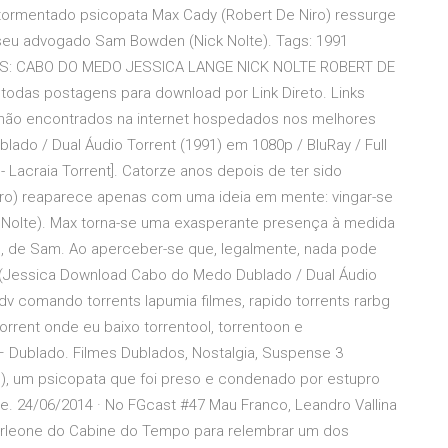
atormentado psicopata Max Cady (Robert De Niro) ressurge
seu advogado Sam Bowden (Nick Nolte). Tags: 1991
: CABO DO MEDO JESSICA LANGE NICK NOLTE ROBERT DE
odas postagens para download por Link Direto. Links
s não encontrados na internet hospedados nos melhores
lado / Dual Áudio Torrent (1991) em 1080p / BluRay / Full
Lacraia Torrent]. Catorze anos depois de ter sido
ro) reaparece apenas com uma ideia em mente: vingar-se
Nolte). Max torna-se uma exasperante presença à medida
l, de Sam. Ao aperceber-se que, legalmente, nada pode
h (Jessica Download Cabo do Medo Dublado / Dual Áudio
udv comando torrents lapumia filmes, rapido torrents rarbg
torrent onde eu baixo torrentool, torrentoon e
– Dublado. Filmes Dublados, Nostalgia, Suspense 3
), um psicopata que foi preso e condenado por estupro
re. 24/06/2014 · No FGcast #47 Mau Franco, Leandro Vallina
orleone do Cabine do Tempo para relembrar um dos