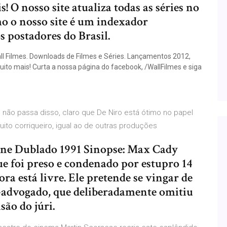
is! O nosso site atualiza todas as séries no
mo o nosso site é um indexador
 postadores do Brasil.
all Filmes. Downloads de Filmes e Séries. Lançamentos 2012,
muito mais! Curta a nossa página do facebook, /WallFilmes e siga
ão passa disso, claro que De Niro está ótimo no papel
ito corriqueiro, igual ao de outras produções
ine Dublado 1991 Sinopse: Max Cady
e foi preso e condenado por estupro 14
ra está livre. Ele pretende se vingar de
-advogado, que deliberadamente omitiu
são do júri.