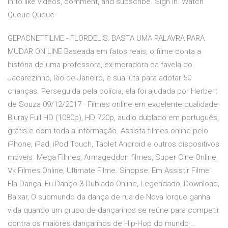
in to like videos, comment, and subscribe. Sign in. Watch
Queue Queue
GEPACNETFILME - FLORDELIS: BASTA UMA PALAVRA PARA
MUDAR ON LINE Baseada em fatos reais, o filme conta a
história de uma professora, ex-moradora da favela do
Jacarezinho, Rio de Janeiro, e sua luta para adotar 50
crianças. Perseguida pela polícia, ela foi ajudada por Herbert
de Souza 09/12/2017 · Filmes online em excelente qualidade
Bluray Full HD (1080p), HD 720p, audio dublado em português,
grátis e com toda a informação. Assista filmes online pelo
iPhone, iPad, iPod Touch, Tablet Android e outros dispositivos
móveis. Mega Filmes, Armageddon filmes, Super Cine Online,
Vk Filmes Online, Ultimate Filme. Sinopse: Em Assistir Filme
Ela Dança, Eu Danço 3 Dublado Online, Legendado, Download,
Baixar, O submundo da dança de rua de Nova Iorque ganha
vida quando um grupo de dançarinos se reúne para competir
contra os maiores dançarinos de Hip-Hop do mundo …