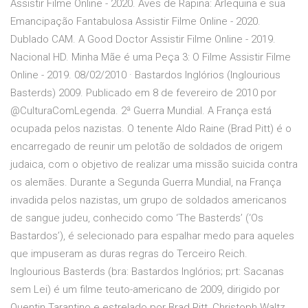
Assistir Filme Online - 2020. Aves de Rapina: Arlequina e sua
Emancipação Fantabulosa Assistir Filme Online - 2020.
Dublado CAM. A Good Doctor Assistir Filme Online - 2019.
Nacional HD. Minha Mãe é uma Peça 3: O Filme Assistir Filme
Online - 2019. 08/02/2010 · Bastardos Inglórios (Inglourious
Basterds) 2009. Publicado em 8 de fevereiro de 2010 por
@CulturaComLegenda. 2ª Guerra Mundial. A França está
ocupada pelos nazistas. O tenente Aldo Raine (Brad Pitt) é o
encarregado de reunir um pelotão de soldados de origem
judaica, com o objetivo de realizar uma missão suicida contra
os alemães. Durante a Segunda Guerra Mundial, na França
invadida pelos nazistas, um grupo de soldados americanos
de sangue judeu, conhecido como ‘The Basterds’ (‘Os
Bastardos’), é selecionado para espalhar medo para aqueles
que impuseram as duras regras do Terceiro Reich.
Inglourious Basterds (bra: Bastardos Inglórios; prt: Sacanas
sem Lei) é um filme teuto-americano de 2009, dirigido por
Quentin Tarantino e estrelado por Brad Pitt, Christoph Waltz,