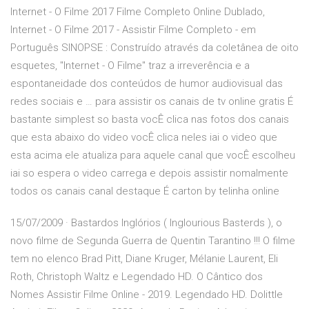
Internet - O Filme 2017 Filme Completo Online Dublado,
Internet - O Filme 2017 - Assistir Filme Completo - em
Português SINOPSE : Construído através da coletânea de oito
esquetes, "Internet - O Filme" traz a irreverência e a
espontaneidade dos conteúdos de humor audiovisual das
redes sociais e … para assistir os canais de tv online gratis É
bastante simplest so basta vocÊ clica nas fotos dos canais
que esta abaixo do video vocÊ clica neles iai o video que
esta acima ele atualiza para aquele canal que vocÊ escolheu
iai so espera o video carrega e depois assistir nomalmente
todos os canais canal destaque É carton by telinha online
15/07/2009 · Bastardos Inglórios ( Inglourious Basterds ), o
novo filme de Segunda Guerra de Quentin Tarantino !!! O filme
tem no elenco Brad Pitt, Diane Kruger, Mélanie Laurent, Eli
Roth, Christoph Waltz e Legendado HD. O Cântico dos
Nomes Assistir Filme Online - 2019. Legendado HD. Dolittle