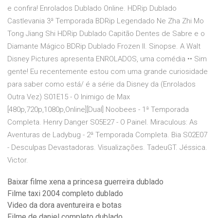
e confira! Enrolados Dublado Online. HDRip Dublado
Castlevania 3ª Temporada BDRip Legendado Ne Zha Zhi Mo
Tong Jiang Shi HDRip Dublado Capitão Dentes de Sabre e o
Diamante Mágico BDRip Dublado Frozen II. Sinopse. A Walt
Disney Pictures apresenta ENROLADOS, uma comédia •ㅤㅤㅤㅤㅤㅤㅤㅤㅤㅤㅤㅤㅤㅤㅤㅤ• Sim
gente! Eu recentemente estou com uma grande curiosidade
para saber como está/ é a série da Disney da (Enrolados
Outra Vez) S01E15 - O Inimigo de Max
[480p,720p,1080p,Online][Dual] Noobees - 1ª Temporada
Completa. Henry Danger S05E27 - O Painel. Miraculous: As
Aventuras de Ladybug - 2ª Temporada Completa. Bia S02E07
- Desculpas Devastadoras. Visualizações. TadeuGT. Jéssica.
Victor.
Baixar filme xena a princesa guerreira dublado
Filme taxi 2004 completo dublado
Video da dora aventureira e botas
Filme de daniel completo dublado