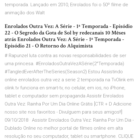
temporada. Lançado em 2010, Enrolados foi o 50º filme de
animação dos Walt
Enrolados Outra Vez: A Série - 1ª Temporada - Episódio
22 - O Segredo da Gota de Sol by redecanais 10 Mêses
atrás Enrolados Outra Vez: A Série - 1ª Temporada -
Episódio 21 - O Retorno do Alquimista
# Rapunzel luta contra as novas responsabilidades de ser
uma princesa. #EnroladosOutraVezASérie(2°Temporada)
#TangledEverAfterTheSeries(Season2) Estou Assistindo
online enrolados outra vez a serie 2 temporada na TvOlink em
olink.tv funciona en smart-tv, no celular, em ios, no iPhone,
tablet e computador sem propaganda Assistir Enrolados
Outra Vez: Rainha Por Um Dia Online Grátis [CTR + D Adicione
nosso site nos favoritos - Divulguem para seus amigos!!]
09/10/2018 · Assistir Enrolados Outra Vez: Rainha Por Um Dia -
Dublado Online no melhor portal de filmes online em alta
resolução no seu computador, tablet ou smartphone. CLIQUE