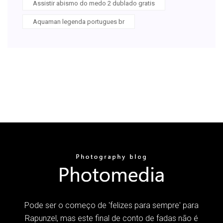
Assistir abismo do medo 2 dublado gratis
Aquaman legenda portugues br
Pode ser o começo de 'felizes para sempre' para
Rapunzel, mas este final de conto de fadas não é