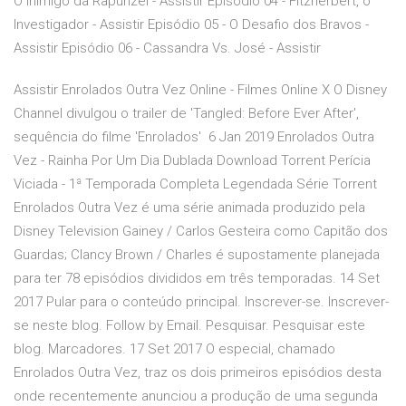
O Inimigo da Rapunzel - Assistir Episódio 04 - Fitzherbert, o
Investigador - Assistir Episódio 05 - O Desafio dos Bravos -
Assistir Episódio 06 - Cassandra Vs. José - Assistir
Assistir Enrolados Outra Vez Online - Filmes Online X O Disney
Channel divulgou o trailer de 'Tangled: Before Ever After',
sequência do filme 'Enrolados' 6 Jan 2019 Enrolados Outra
Vez - Rainha Por Um Dia Dublada Download Torrent Perícia
Viciada - 1ª Temporada Completa Legendada Série Torrent
Enrolados Outra Vez é uma série animada produzido pela
Disney Television Gainey / Carlos Gesteira como Capitão dos
Guardas; Clancy Brown / Charles é supostamente planejada
para ter 78 episódios divididos em três temporadas. 14 Set
2017 Pular para o conteúdo principal. Inscrever-se. Inscrever-
se neste blog. Follow by Email. Pesquisar. Pesquisar este
blog. Marcadores. 17 Set 2017 O especial, chamado
Enrolados Outra Vez, traz os dois primeiros episódios desta
onde recentemente anunciou a produção de uma segunda