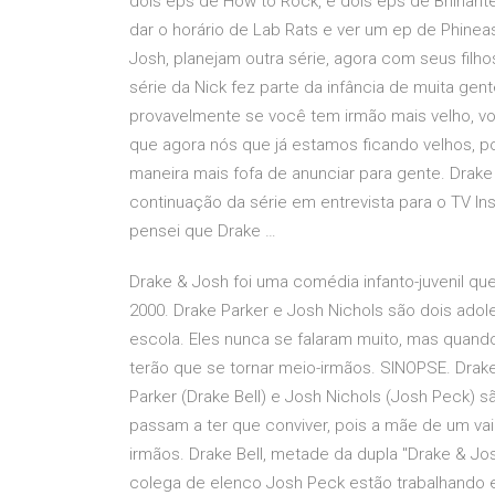
dois eps de How to Rock, e dois eps de Brilhante
dar o horário de Lab Rats e ver um ep de Phinea
Josh, planejam outra série, agora com seus filho
série da Nick fez parte da infância de muita gent
provavelmente se você tem irmão mais velho, v
que agora nós que já estamos ficando velhos, po
maneira mais fofa de anunciar para gente. Drake B
continuação da série em entrevista para o TV In
pensei que Drake …
Drake & Josh foi uma comédia infanto-juvenil 
2000. Drake Parker e Josh Nichols são dois ado
escola. Eles nunca se falaram muito, mas quand
terão que se tornar meio-irmãos. SINOPSE. Drak
Parker (Drake Bell) e Josh Nichols (Josh Peck
passam a ter que conviver, pois a mãe de um va
irmãos. Drake Bell, metade da dupla "Drake & Josh
colega de elenco Josh Peck estão trabalhando 