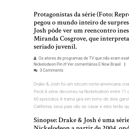
Protagonistas da série (Foto: Re
pegou o mundo inteiro de surpre
Josh pôde ver um reencontro ines
Miranda Cosgrove, que interpret
seriado juvenil.
Os atores de programas de TV que não eram exata
Nickelodeon Pin it! Ver comentários E Now Brasil
3 Comments
Drake & Josh foi um sitcom norte-americana cria
Peck.A série decorreu na Nickelodeon entre 11 d
60 episódios.A trama gira em torno de dois gar
Califórnia, seus pais vão se casar e eles terão q
Sinopse: Drake & Josh é uma série
Nickelodeon a partir de 2004, ond