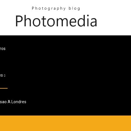
ros
es
asao A Londres