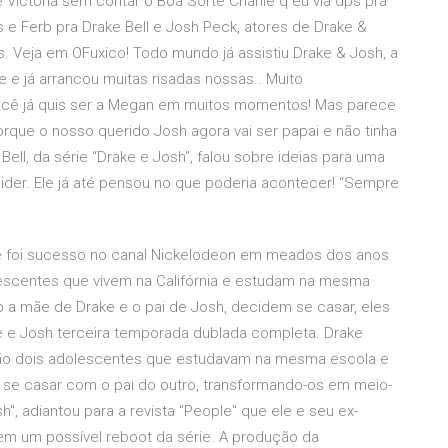
 Victoria sem contar o Boa Sorte Charlie q eu via dps pra
s e Ferb pra Drake Bell e Josh Peck, atores de Drake &
s. Veja em OFuxico! Todo mundo já assistiu Drake & Josh, a
e e já arrancou muitas risadas nossas.. Muito
ocê já quis ser a Megan em muitos momentos! Mas parece
rque o nosso querido Josh agora vai ser papai e não tinha
ell, da série “Drake e Josh”, falou sobre ideias para uma
sider. Ele já até pensou no que poderia acontecer! “Sempre
que foi sucesso no canal Nickelodeon em meados dos anos
lescentes que vivem na Califórnia e estudam na mesma
o a mãe de Drake e o pai de Josh, decidem se casar, eles
e e Josh terceira temporada dublada completa. Drake
) são dois adolescentes que estudavam na mesma escola e
i se casar com o pai do outro, transformando-os em meio-
", adiantou para a revista "People" que ele e seu ex-
em um possível reboot da série. A produção da