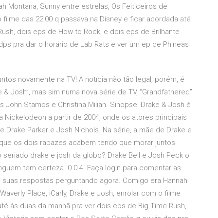
 Montana, Sunny entre estrelas, Os Feiticeiros de
 o filme das 22:00 q passava na Disney e ficar acordada até
ush, dois eps de How to Rock, e dois eps de Brilhante
 dps pra dar o horário de Lab Rats e ver um ep de Phineas
ntos novamente na TV! A notícia não tão legal, porém, é
 & Josh”, mas sim numa nova série de TV, “Grandfathered”.
s John Stamos e Christina Milian. Sinopse: Drake & Josh é
 Nickelodeon a partir de 2004, onde os atores principais
e Drake Parker e Josh Nichols. Na série, a mãe de Drake e
 que os dois rapazes acabem tendo que morar juntos.
 seriado drake e josh da globo? Drake Bell e Josh Peck o
nguem tem certeza. 0 0 4. Faça login para comentar as
a suas respostas perguntando agora. Comigo era Hannah
Waverly Place, iCarly, Drake e Josh, enrolar com o filme
até às duas da manhã pra ver dois eps de Big Time Rush,