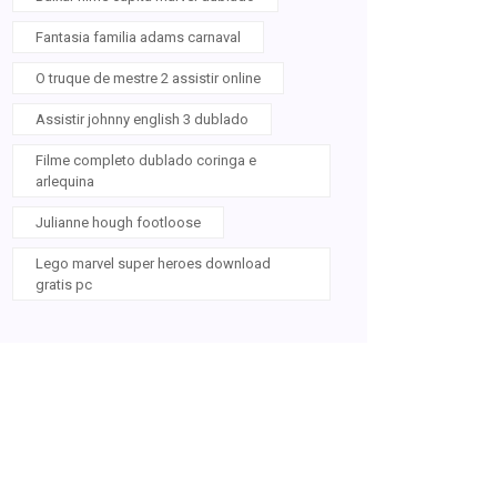
Fantasia familia adams carnaval
O truque de mestre 2 assistir online
Assistir johnny english 3 dublado
Filme completo dublado coringa e
arlequina
Julianne hough footloose
Lego marvel super heroes download
gratis pc