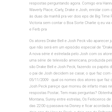
respostas perguntando agora. Comigo era Hannah
Waverly Place, iCarly, Drake e Josh, enrolar com
às duas da manhã pra ver dois eps de Big Time R
Victoria sem contar o Boa Sorte Charlie q eu via
e Ferb pra
Os atores Drake Bell e Josh Peck vão aparecer ju
que não será em um episódio especial de “Drake
A nova série é estrelada pelo Josh com os atore
uma série de televisão americana, produzida pela
são Drake Bell e Josh Peck, fazendo os papéis d
o pai de Josh decidem se casar, o que faz com
05/11/2009 · qual os nomes dos atores que faz o
Josh Peck pareçe que morreu de infarto mais ni
respostas Postar; Tem mais perguntas? Obtenh
Montana, Sunny entre estrelas, Os Feiticeiros de 
das 22:00 q passava na Disney e ficar acordada 