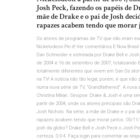
Josh Peck, fazendo os papéis de Dr
mãe de Drake e o pai de Josh decid
rapazes acabem tendo que morar j
Os atores de programas de TV que não eram exa
Nickelodeon Pin it! Ver comentários E Now Brasi
Dan Schneider e estrelada por Drake Bell e Josh
de 2004 e 16 de setembro de 2007, totalizando 6
totalmente diferentes que vivem em San Os ator
na TV! A notícia não tão legal, porém, é que nã
numa nova série de TV, “Grandfathered”. A nova
Christina Milian. Sinopse: Drake & Josh é uma sé
partir de 2004, onde os atores principais são Dr
Josh Nichols. Na série, a mãe de Drake e o pai
rapazes acabem tendo que morar juntos. 05/11/2
josh da globo? Drake Bell e Josh Peck o Josh P
certeza. 0 0 4. Faça login para comentar as re