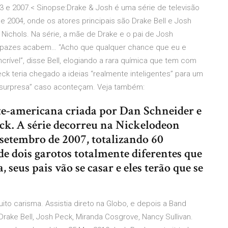
03 e 2007.< Sinopse:Drake & Josh é uma série de televisão
e 2004, onde os atores principais são Drake Bell e Josh
Nichols. Na série, a mãe de Drake e o pai de Josh
rapazes acabem… “Acho que qualquer chance que eu e
rível”, disse Bell, elogiando a rara química que tem com
Peck teria chegado a ideias “realmente inteligentes” para um
 surpresa” caso aconteçam. Veja também:
te-americana criada por Dan Schneider e
eck. A série decorreu na Nickelodeon
e setembro de 2007, totalizando 60
de dois garotos totalmente diferentes que
seus pais vão se casar e eles terão que se
uito carisma. Assistia direto na Globo, e depois a Band
Drake Bell, Josh Peck, Miranda Cosgrove, Nancy Sullivan.