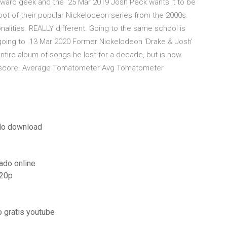
ward geek and the 25 Mar 2019 Josh Peck wants it to be
oot of their popular Nickelodeon series from the 2000s.
nalities. REALLY different. Going to the same school is
 going to 13 Mar 2020 Former Nickelodeon 'Drake & Josh'
ntire album of songs he lost for a decade, but is now
 a score. Average Tomatometer Avg Tomatometer
do download
ado online
720p
o gratis youtube