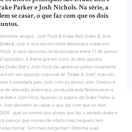
ake Parker e Josh Nichols. Na série, a
em se casar, o que faz com que os dois
untos.
tamente amigos. Josh Peck & Drake Bell, Drake & Josh.
l Drake& Josh é uma sitcom norte-americana criada por
 Peck. A série decorreu na Nickelodeon entre 11 de janeiro
0 episódios. A trama gira em torno de dois garotos
es Drake Bell e Josh Peck vão aparecer juntos novamente
o será em um episódio especial de “Drake & Josh”, mas sim
 série é estrelada pelo Josh com os atores John Stamos e
rie de televisão americana, produzida pela Nickelodeon a
ake Bell e Josh Peck, fazendo os papéis de Drake Parker e
 de Josh decidem se casar, o que faz com que os dois
009 · qual os nomes dos atores que faz o seriado drake e
eck pareçe que morreu de infarto mais ninguem tem
spostas Postar; Tem mais perguntas? Obtenha suas