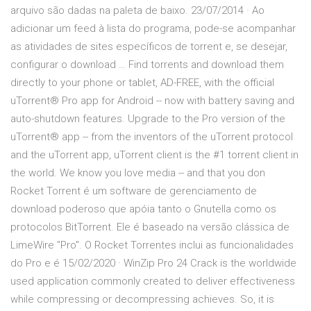
arquivo são dadas na paleta de baixo. 23/07/2014 · Ao
adicionar um feed à lista do programa, pode-se acompanhar
as atividades de sites específicos de torrent e, se desejar,
configurar o download … Find torrents and download them
directly to your phone or tablet, AD-FREE, with the official
uTorrent® Pro app for Android -- now with battery saving and
auto-shutdown features. Upgrade to the Pro version of the
uTorrent® app -- from the inventors of the uTorrent protocol
and the uTorrent app, uTorrent client is the #1 torrent client in
the world. We know you love media -- and that you don
Rocket Torrent é um software de gerenciamento de
download poderoso que apóia tanto o Gnutella como os
protocolos BitTorrent. Ele é baseado na versão clássica de
LimeWire "Pro". O Rocket Torrentes inclui as funcionalidades
do Pro e é 15/02/2020 · WinZip Pro 24 Crack is the worldwide
used application commonly created to deliver effectiveness
while compressing or decompressing achieves. So, it is