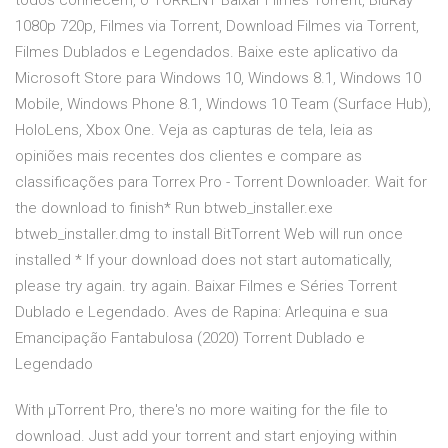
todos conhecem, o TORRENT Baixar Filmes Torrent, BluRay
1080p 720p, Filmes via Torrent, Download Filmes via Torrent,
Filmes Dublados e Legendados. Baixe este aplicativo da
Microsoft Store para Windows 10, Windows 8.1, Windows 10
Mobile, Windows Phone 8.1, Windows 10 Team (Surface Hub),
HoloLens, Xbox One. Veja as capturas de tela, leia as
opiniões mais recentes dos clientes e compare as
classificações para Torrex Pro - Torrent Downloader. Wait for
the download to finish* Run btweb_installer.exe
btweb_installer.dmg to install BitTorrent Web will run once
installed * If your download does not start automatically,
please try again. try again. Baixar Filmes e Séries Torrent
Dublado e Legendado. Aves de Rapina: Arlequina e sua
Emancipação Fantabulosa (2020) Torrent Dublado e
Legendado
With µTorrent Pro, there's no more waiting for the file to
download. Just add your torrent and start enjoying within