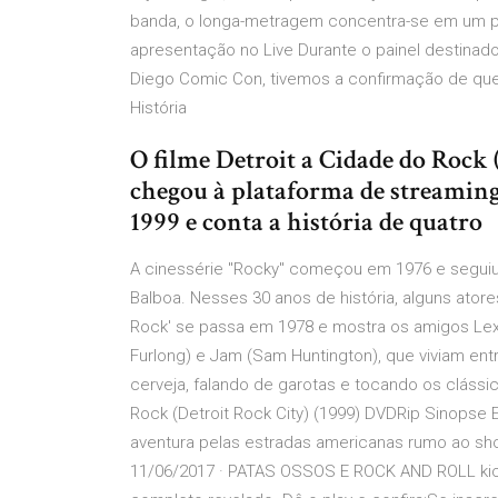
banda, o longa-metragem concentra-se em um pe
apresentação no Live Durante o painel destinad
Diego Comic Con, tivemos a confirmação de que o
História
O filme Detroit a Cidade do Rock (
chegou à plataforma de streaming
1999 e conta a história de quatro
A cinessérie "Rocky" começou em 1976 e seguiu a
Balboa. Nesses 30 anos de história, alguns ator
Rock' se passa em 1978 e mostra os amigos Lex
Furlong) e Jam (Sam Huntington), que viviam e
cerveja, falando de garotas e tocando os clássi
Rock (Detroit Rock City) (1999) DVDRip Sinops
aventura pelas estradas americanas rumo ao show
11/06/2017 · PATAS OSSOS E ROCK AND ROLL kick