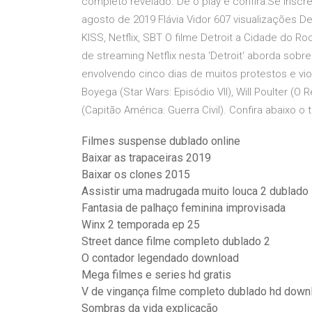
completo revelado. Dê o play e confira:Se insc
agosto de 2019 Flávia Vidor 607 visualizações De
KISS, Netflix, SBT O filme Detroit a Cidade do Roc
de streaming Netflix nesta ‘Detroit‘ aborda so
envolvendo cinco dias de muitos protestos e v
Boyega (Star Wars: Episódio VII), Will Poulter (O
(Capitão América: Guerra Civil). Confira abaixo o tr
Filmes suspense dublado online
Baixar as trapaceiras 2019
Baixar os clones 2015
Assistir uma madrugada muito louca 2 dublado
Fantasia de palhaço feminina improvisada
Winx 2 temporada ep 25
Street dance filme completo dublado 2
O contador legendado download
Mega filmes e series hd gratis
V de vingança filme completo dublado hd down
Sombras da vida explicação