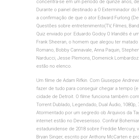
concentra-se em um período de quinze anos, des
Durante o painel destinado a O Exterminador do
a confirmação de que o ator Edward Furlong (Detr
Questões sobre entretenimento(TV, Filmes, Band
Quiz enviado por: Eduardo Godoy O Irlandês é u
Frank Sheeran, o homem que alegou ter matado Ji
Romano, Bobby Cannavale, Anna Paquin, Stephen 
Narducci, Jesse Plemons, Domenick Lombardozzi
estão no elenco.
Um filme de Adam Rifkin. Com Giuseppe Andrews
fazer de tudo para conseguir chegar a tempo 
cidade de Detroit. O filme funciona também com
Torrent Dublado, Legendado, Dual Áudio, 1080p
Atormentado por um segredo ob Arquivos da Ta
internet estão no Deveserisso. Confira! Bohemia
estadunidense de 2018 sobre Freddie Mercury, vo
Bryan Singer, escrito por Anthony McCarten e p