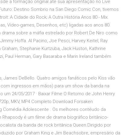
de a formação original até sua apresentação no Live
 Futuro: Destino Sombrio na San Diego Comic Con, tivemos
oit: A Cidade do Rock; A Outra História Anos 80 - Mix.
as, Video-games, Desenhos, etc) ligadas aos anos 80.
m drama sobre a máfia estrelado por Robert De Niro como
mmy Hoffa. Al Pacino, Joe Pesci, Harvey Keitel, Ray
Graham, Stephanie Kurtzuba, Jack Huston, Kathrine
, Paul Herman, Gary Basaraba e Marin Ireland também
, James DeBello. Quatro amigos fanáticos pelo Kiss vão
(e com ingressos em mãos) para um show da banda na
o um 24/05/2017 · Baixar Filme O Retorno de John Henry
, 720p, MKV, MP4 Completo Download Forsaken
g Comédia Adolescente . Os melhores contéudo da
n Rhapsody é um filme de drama biográfico britânico-
calista da banda de rock britânica Queen.Dirigido por
roduzido por Graham King e Jim Beachsobre, empresário da