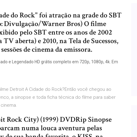
ade do Rock" foi atração na grade do SBT
to: Divulgação/Warner Bros) O filme
exibido pelo SBT entre os anos de 2002
 TV aberta) e 2010, na Tela de Sucessos,
 sessões de cinema da emissora.
ublado e Legendado HD grátis completo em 720p, 1080p, 4k. Em
filme Detroit A Cidade do Rock?Então você chegou ao
elenco, a sinopse e toda ficha técnica do filme para saber
 cinema.
oit Rock City) (1999) DVDRip Sinopse
barcam numa louca aventura pelas
 de sua banda favorita, o KISS, na