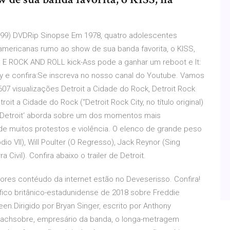
(1999) DVDRip Sinopse Em 1978, quatro adolescentes
mericanas rumo ao show de sua banda favorita, o KISS,
 E ROCK AND ROLL kick-Ass pode a ganhar um reboot e It:
y e confira:Se inscreva no nosso canal do Youtube. Vamos
607 visualizações Detroit a Cidade do Rock, Detroit Rock
roit a Cidade do Rock (“Detroit Rock City, no título original)
 ‘Detroit‘ aborda sobre um dos momentos mais
de muitos protestos e violência. O elenco de grande peso
 VII), Will Poulter (O Regresso), Jack Reynor (Sing
Civil). Confira abaixo o trailer de Detroit.
res contéudo da internet estão no Deveserisso. Confira!
ico britânico-estadunidense de 2018 sobre Freddie
een.Dirigido por Bryan Singer, escrito por Anthony
eachsobre, empresário da banda, o longa-metragem