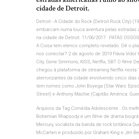
cidade de Detroit.
Detroit - A Cidade do Rock (Detroit Rock City) 
embarcam numa louca aventura pelas estradas a
na cidade de Detroit. 11/06/2017 · PATAS OSSOS
A Coisa tem elenco completo revelado. Dê o pla
nos conectar? 2 de agosto de 2019 Flávia Vidor 
City, Gene Simmons, KISS, Netflix, SBT O filme Det
chegou à plataforma de streaming Netflix nesta
aterrorizantes da cidade envolvendo cinco dias 
tem nomes como John Boyega (Star Wars: Episódio
Street) e Anthony Machie (Capitão América: Guerra 
Arquivos da Tag Comédia Adolescente . Os melho
Bohemian Rhapsody é um filme de drama biográf
Mercury, vocalista da banda de rock britânica Qu
McCarten e produzido por Graham King e Jim B