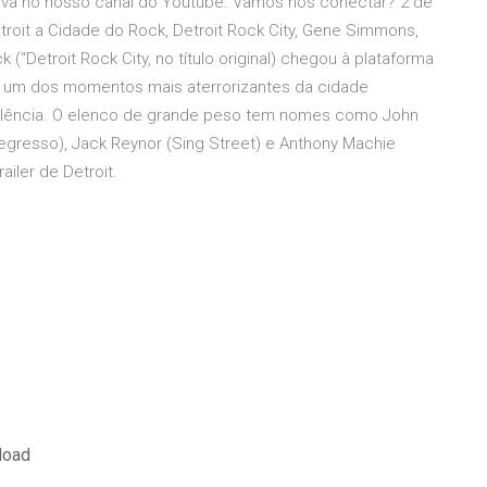
reva no nosso canal do Youtube. Vamos nos conectar? 2 de
troit a Cidade do Rock, Detroit Rock City, Gene Simmons,
k (“Detroit Rock City, no título original) chegou à plataforma
bre um dos momentos mais aterrorizantes da cidade
iolência. O elenco de grande peso tem nomes como John
 Regresso), Jack Reynor (Sing Street) e Anthony Machie
ailer de Detroit.
load