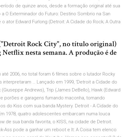
ríodo de quinze anos, desde a formação original até sua
o a O Exterminador do Futuro: Destino Sombrio na San
 ator Edward Furlong (Detroit: A Cidade do Rock; A Outra
"Detroit Rock City", no título original)
 Netflix nesta semana. A produção é de
té 2006, no total foram 6 filmes sobre o lutador Rocky
es interpretaram … Lançado em 1999, 'Detroit a Cidade do
 (Giuseppe Andrews), Trip (James DeBello), Hawk (Edward
ntre porões e garagens fumando maconha, tomando
cos do Kiss com sua banda Mystery. Detroit - A Cidade do
e Em 1978, quatro adolescentes embarcam numa louca
 de sua banda favorita, o KISS, na cidade de Detroit.
-Ass pode a ganhar um reboot e It: A Coisa tem elenco