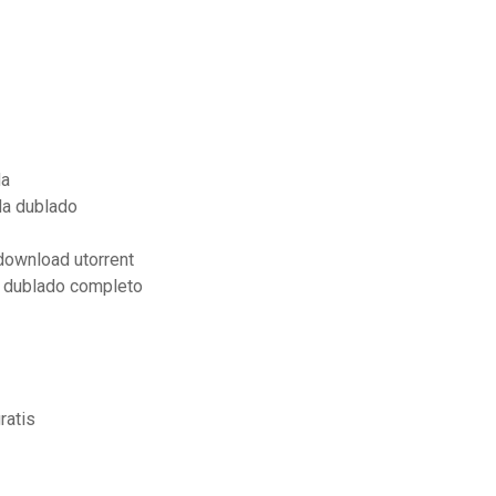
da
da dublado
download utorrent
e dublado completo
ratis