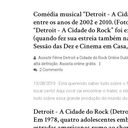
Comédia musical "Detroit - A Cid
entre os anos de 2002 e 2010. (Fo
“Detroit - A Cidade do Rock” foi 
(quando fez sua estreia também na
Sessão das Dez e Cinema em Casa,
Assistir Filme Detroit a Cidade do Rock Online D
alta definição. Assista online grátis.
2 Comments
13/08/2019 · Está querendo saber tudo sobre o 
local certo! Aqui você vai encontrar o trailer, o 
tudo sobre essa grande produção do mundo do
Detroit - A Cidade do Rock (Detr
Em 1978, quatro adolescentes em
estradas americanas rumo ao show