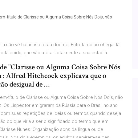
em-título de Clarisse ou Alguma Coisa Sobre Nós Dois, não
 ela não vê há anos e está doente. Entretanto ao chegar lá
falecido, que vão afetar totalmente a sua estadia.
as de "Clarisse ou Alguma Coisa Sobre Nós
: Alfred Hitchcock explicava que o
ção desigual de …
gem-título de Clarisse ou Alguma Coisa Sobre Nós Dois, não
 Os Lispector emigraram da Rússia para o Brasil no ano
ja com suas repetições de idéias ou termos quando deseja
ação do que viria a ser o significado do termo que em
Clarisse Nunes. Organização sons da língua ou de
ais. Nos dois exemplos, os adultos serviram-se das