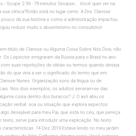
do - Scope 2.39 - 79 minutos Sinopse:… Você quer ver na
 sua clínica?Então está no lugar certo. A Dra. Clarisse
m pouco da sua história e como a administração impactou
guiu reduzir muito o absenteísmo no consultório!.
gem-título de Clarisse ou Alguma Coisa Sobre Nós Dois, não
 Os Lispector emigraram da Rússia para o Brasil no ano
ja com suas repetições de idéias ou termos quando deseja
ação do que viria a ser o significado do termo que em
Clarisse Nunes. Organização sons da língua ou de
ais. Nos dois exemplos, os adultos serviram-se das
alguma coisa dentro dos buracos? J: O avô abiu os
cação verbal. soa ou situação que explora aspectos
algo desejável para meu Pai, que está no céu, que pereça
texto, serve para introduzir uma explicação. No texto
as características 14 Dez 2019 Estava lendo no meu jardim