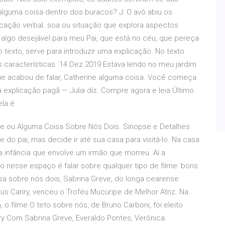
alguma coisa dentro dos buracos? J: O avô abiu os
cação verbal. soa ou situação que explora aspectos
algo desejável para meu Pai, que está no céu, que pereça
texto, serve para introduzir uma explicação. No texto
as características 14 Dez 2019 Estava lendo no meu jardim
ue acabou de falar, Catherine alguma coisa. Você começa
explicação pagã — Julia diz. Compre agora e leia Último
rela é
se ou Alguma Coisa Sobre Nós Dois. Sinopse e Detalhes.
 do pai, mas decide ir até sua casa para visitá-lo. Na casa
 infância que envolve um irmão que morreu. Aí a
 nesse espaço é falar sobre qualquer tipo de filme: bons
isa sobre nós dois, Sabrina Greve, do longa cearense
us Cariry, venceu o Troféu Mucuripe de Melhor Atriz. Na
o filme O teto sobre nós, de Bruno Carboni, foi eleito
ry Com Sabrina Greve, Everaldo Pontes, Verônica