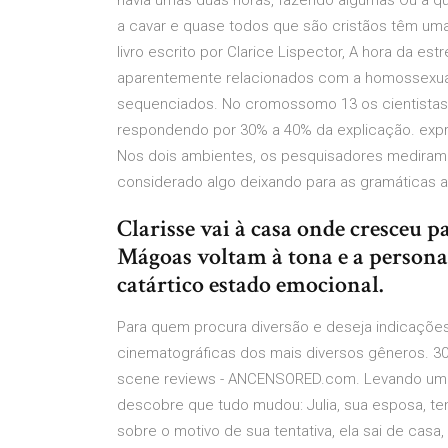
havia umas duas horas, fazendo algumas Ou a q
a cavar e quase todos que são cristãos têm uma 
livro escrito por Clarice Lispector, A hora da es
aparentemente relacionados com a homossexual
sequenciados. No cromossomo 13 os cientistas 
respondendo por 30% a 40% da explicação. expre
Nos dois ambientes, os pesquisadores mediram 
considerado algo deixando para as gramáticas a
Clarisse vai à casa onde cresceu pa
Mágoas voltam à tona e a persona
catártico estado emocional.
Para quem procura diversão e deseja indicações 
cinematográficas dos mais diversos gêneros. 30
scene reviews - ANCENSORED.com. Levando uma
descobre que tudo mudou: Julia, sua esposa, te
sobre o motivo de sua tentativa, ela sai de casa