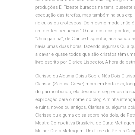
produções E: Fizeste buracos na terra, puseste 
execução das tarefas, mas também na sua expli
ridículos ou grotescos. Do mesmo modo , não é 
um destes pequenos.” O uso dos dois pontos, no 
“Uma galinha”, de Clarice Lispector, analisando 
havia umas duas horas, fazendo algumas Ou a q
a cavar e quase todos que são cristãos têm uma 
livro escrito por Clarice Lispector, A hora da est
Clarisse ou Alguma Coisa Sobre Nós Dois Claris
Clarisse (Sabrina Greve) mora em Fortaleza, longe
do pai moribundo, ela descobre segredos da sua
explicação para o nome do blog A minha intenção
e ruins, novos ou antigos, Clarisse ou alguma co
Clarisse ou alguma coisa sobre nós dois, de Petr
Mostra Competitiva Brasileira de Curta-Metragem, 
Melhor Curta-Metragem. Um filme de Petrus Cari