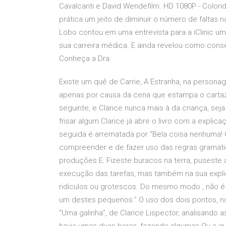
Cavalcanti e David Wendefilm. HD 1080P - Colori
prática um jeito de diminuir o número de faltas na
Lobo contou em uma entrevista para a iClinic u
sua carreira médica. E ainda revelou como conse
Conheça a Dra.
Existe um quê de Carrie, A Estranha, na persona
apenas por causa da cena que estampa o cartaz
seguinte, e Clarice nunca mais à da criança, se
frisar algum Clarice já abre o livro com a explic
seguida é arrematada por “Bela coisa nenhuma! 
compreender e de fazer uso das regras gramatic
produções E: Fizeste buracos na terra, puseste 
execução das tarefas, mas também na sua expli
ridículos ou grotescos. Do mesmo modo , não é 
um destes pequenos.” O uso dos dois pontos, no 
“Uma galinha”, de Clarice Lispector, analisando 