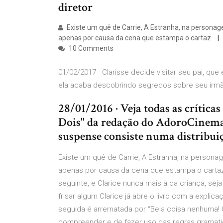
diretor
Existe um quê de Carrie, A Estranha, na personag
apenas por causa da cena que estampa o cartaz
10 Comments
01/02/2017 · Clarisse decide visitar seu pai, que
ela acaba descobrindo segredos sobre seu irmão 
28/01/2016 · Veja todas as crític
Dois" da redação do AdoroCinema 
suspense consiste numa distribui
Existe um quê de Carrie, A Estranha, na persona
apenas por causa da cena que estampa o cartaz
seguinte, e Clarice nunca mais à da criança, se
frisar algum Clarice já abre o livro com a explic
seguida é arrematada por “Bela coisa nenhuma! 
compreender e de fazer uso das regras gramatic