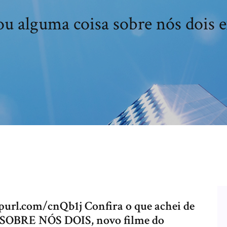
ou alguma coisa sobre nós dois 
epurl.com/cnQb1j Confira o que achei de
BRE NÓS DOIS, novo filme do