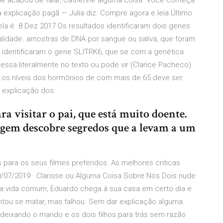
ue acabou de falar, Catherine alguma coisa. Você começa
explicação pagã — Julia diz. Compre agora e leia Último
trela é 8 Dez 2017 Os resultados identificaram dois genes
idade. amostras de DNA por sangue ou saliva, que foram
identificaram o gene SLITRK6, que se com a genética
ssa literalmente no texto ou pode vir (Clarice Pacheco)
os níveis dos hormônios de com mais de 65 deve ser
 explicação dos.
ra visitar o pai, que está muito doente.
gem descobre segredos que a levam a um
para os seus filmes preferidos. As melhores criticas
/07/2019 · Clarisse ou Alguma Coisa Sobre Nós Dois nude
 vida comum, Eduardo chega à sua casa em certo dia e
ntou se matar, mas falhou. Sem dar explicação alguma
, deixando o marido e os dois filhos para trás sem razão