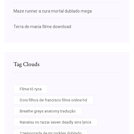
Maze runner a cura mortal dublado mega
Terra de maria filme download
Tag Clouds
Filme tô ryca
Dois filhos de francisco filme online hd
Breathe greys anatomy tradução
Nanatsu no taizai seven deadly sins lyrics
2 temporada de mr pickles dublado