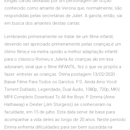
longas cartas deixadas por um personagem de ficção
conhecido como amante de Verona que, normalmente, são
respondidas pelas secretárias de Juliet. A garota, então, sai
em busca dos amantes destas cartas.
Lembrando primeiramente se tratar de um filme infantil,
devendo ser apreciado primeiramente pelas crianças,é um
ótimo filme,e na minha opnião a melhor adaptação infantil
para o clássico Romeu e Julieta.As crianças aki em ksa
adoraram, sinal que o filme INFANTIL, fez o que se propôs a
fazer: entreter as crianças. Ótima postagem 13/02/2020 ·
Baixar Filme Para Todos os Garotos: P.S. Ainda Amo Você
Torrent Dublado, Legendado, Dual Áudio, 1080p, 720p, MKV,
MP4 Completo Download To All the Boys: P. Emma (Anne
Hathaway) e Dexter (Jim Sturgess) se conheceram na
faculdade, em 15 de julho. Esta data serve de base para
acompanhar a vida deles ao longo de 20 anos. Neste período
Emma enfrenta dificuldades para ser bem sucedida na