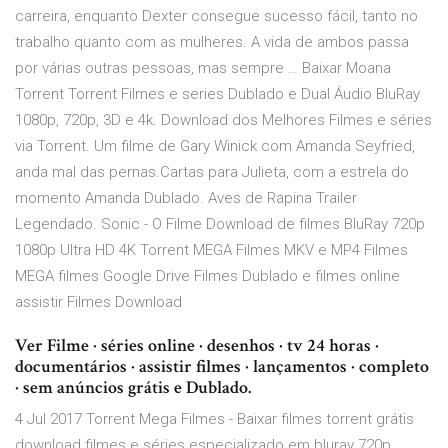
carreira, enquanto Dexter consegue sucesso fácil, tanto no
trabalho quanto com as mulheres. A vida de ambos passa
por várias outras pessoas, mas sempre … Baixar Moana
Torrent Torrent Filmes e series Dublado e Dual Áudio BluRay
1080p, 720p, 3D e 4k. Download dos Melhores Filmes e séries
via Torrent. Um filme de Gary Winick com Amanda Seyfried,
anda mal das pernas.Cartas para Julieta, com a estrela do
momento Amanda Dublado. Aves de Rapina Trailer
Legendado. Sonic - O Filme Download de filmes BluRay 720p
1080p Ultra HD 4K Torrent MEGA Filmes MKV e MP4 Filmes
MEGA filmes Google Drive Filmes Dublado e filmes online
assistir Filmes Download
Ver Filme · séries online · desenhos · tv 24 horas ·
documentários · assistir filmes · lançamentos · completo
· sem anúncios grátis e Dublado.
4 Jul 2017 Torrent Mega Filmes - Baixar filmes torrent grátis
download filmes e séries especializado em bluray 720p