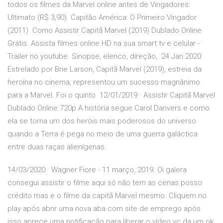
todos os filmes da Marvel online antes de Vingadores:
Ultimato (R$ 3,90). Capitão América: O Primeiro Vingador
(2011) Como Assistir Capitã Marvel (2019) Dublado Online
Grátis. Assista filmes online HD na sua smart tv e celular -
Trailer no youtube. Sinopse, elenco, direção, 24 Jan 2020
Estrelado por Brie Larson, Capitã Marvel (2019), estreia da
heroína no cinema, representou um sucesso magnânimo
para a Marvel. Foi o quinto 12/01/2019 · Assistir Capitã Marvel
Dublado Online 720p A história segue Carol Danvers e como
ela se torna um dos heróis mais poderosos do universo
quando a Terra é pega no meio de uma guerra galáctica
entre duas raças alienígenas.
14/03/2020 · Wagner Fiore - 11 março, 2019. Oi galera
consegui assistir o filme aqui só não tem as cenas posso
crédito mas e o filme da capitã Marvel mesmo. Cliquem no
play após abrir uma nova aba com site de emprego após
isso aprece uma notificação para liberar o vídeo vc da um ok