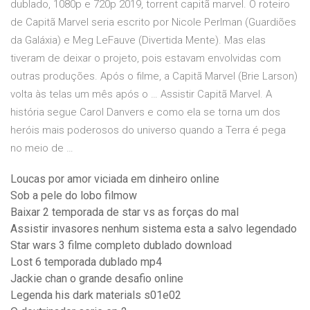
dublado, 1080p e 720p 2019, torrent capitã marvel. O roteiro
de Capitã Marvel seria escrito por Nicole Perlman (Guardiões
da Galáxia) e Meg LeFauve (Divertida Mente). Mas elas
tiveram de deixar o projeto, pois estavam envolvidas com
outras produções. Após o filme, a Capitã Marvel (Brie Larson)
volta às telas um mês após o … Assistir Capitã Marvel. A
história segue Carol Danvers e como ela se torna um dos
heróis mais poderosos do universo quando a Terra é pega
no meio de …
Loucas por amor viciada em dinheiro online
Sob a pele do lobo filmow
Baixar 2 temporada de star vs as forças do mal
Assistir invasores nenhum sistema esta a salvo legendado
Star wars 3 filme completo dublado download
Lost 6 temporada dublado mp4
Jackie chan o grande desafio online
Legenda his dark materials s01e02