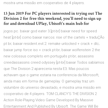
mostra uma missão em cooperativo de 4 players.
13 Jun 2019 For PC players interested in trying out The
Division 2 for free this weekend, you'll need to sign up
for and download UPlay, Ubisoft's main hub for
jogos pc. baixar god eater 3 [pt-br] baixar need for speed
heat [pt-br] como baixar narcos: rise of the cartels + traduÇÃo
pt br; baixar resident.evil.2. remake unlocked + crack + dlc;
baixar jump force iso + crack pt-br; baixar wolfenstein 2 the
new colossus completo em português pt-br; assassins
creedassassins creed odyssey [pt-br] baixar Todos sabíamos
que The Division 2 apareceria nesta E3. Mas poucos
achavam que o game estaria na conferencia da Microsoft,
ainda mais em forma de gameplay. O gameplay traz um
vislumbre do universo devastado, e mostra uma missão em
cooperativo de 4 players. TOM CLANCY’S THE DIVISION 2
Action Role-Playing Video Game Developed By Massive
Entertainment And Published By Ubisoft. The Game Will Be