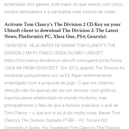
aclamadas dos games, está maior do que nunca, com cinco
modos eletrizantes e a campanha mais intensa de todas.
Activate Tom Clancy's The Division 2 CD Key on your
Ubisoft client to download The Division 2: The Latest
News; Platform(s): PC, Xbox One, PS4; Genre(s):
19/03/2019 · VEJA ANTES DE BAIXAR TOM CLANCY´S THE
DIVISION 2 EM PC FRACO | RODA OU NÃO? UBISOFT:
https://tomclancy-thedivision.ubisoft.com/game/pt-br/home
/SIGA NA PAGIN 02/03/2017 · Em 2013, quando The Division foi
mostrado pela primeira vez na E3, fiquei extremamente
empolgado com a proposta do jogo. O que me chamou
atenção não foi apenas ele ser um shooter com gráficos
espetaculares ambientado no mundo moderno, mas
principalmente o fato de que a história toda teve o aval de
Tom Clancy – o que por si só já diz muita coisa. Baixar Tom
Clancy’s The Division Dublado PT-BR – PC Torrent ISO
Completo e Grátis. Em Download Tom Clancy’s The Division