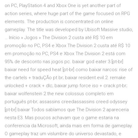
on PC, PlayStation 4 and Xbox One is yet another part of
action series, where huge part of the game focused on RPG
elements. The production is concentrated on online
gameplay. The title was developed by Ubisoft Massive studio,
… Início » Jogos » The Division 2 custa até R$ 10 em
promoção no PC, PS4 e Xbox The Division 2 custa até R$ 10
em promoção no PC, PS4 e Xbox The Division 2 está com
95% de desconto nas jogos pc. baixar god eater 3 [pt-br]
baixar need for speed heat [pt-br] como baixar narcos: rise of
the cartels + traduÇÃo pt br; baixar resident.evil.2. remake
unlocked + crack + dlc; baixar jump force iso + crack pt-br;
baixar wolfenstein 2 the new colossus completo em
português pt-br; assassins creedassassins creed odyssey
[pt-br] baixar Todos sabíamos que The Division 2 apareceria
nesta E3. Mas poucos achavam que o game estaria na
conferencia da Microsoft, ainda mais em forma de gameplay.
O gameplay traz um vislumbre do universo devastado, e