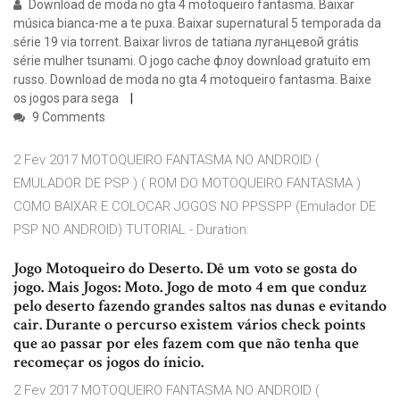
Download de moda no gta 4 motoqueiro fantasma. Baixar
música bianca-me a te puxa. Baixar supernatural 5 temporada da
série 19 via torrent. Baixar livros de tatiana луганцевой grátis
série mulher tsunami. O jogo cache флоу download gratuito em
russo. Download de moda no gta 4 motoqueiro fantasma. Baixe
os jogos para sega
9 Comments
2 Fev 2017 MOTOQUEIRO FANTASMA NO ANDROID (
EMULADOR DE PSP ) ( ROM DO MOTOQUEIRO FANTASMA )
COMO BAIXAR E COLOCAR JOGOS NO PPSSPP (Emulador DE
PSP NO ANDROID) TUTORIAL - Duration:
Jogo Motoqueiro do Deserto. Dê um voto se gosta do
jogo. Mais Jogos: Moto. Jogo de moto 4 em que conduz
pelo deserto fazendo grandes saltos nas dunas e evitando
cair. Durante o percurso existem vários check points
que ao passar por eles fazem com que não tenha que
recomeçar os jogos do ínicio.
2 Fev 2017 MOTOQUEIRO FANTASMA NO ANDROID (