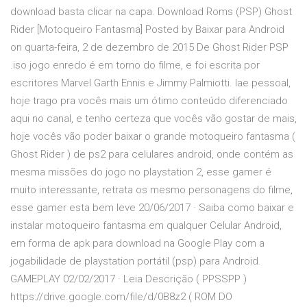
download basta clicar na capa. Download Roms (PSP) Ghost
Rider [Motoqueiro Fantasma] Posted by Baixar para Android
on quarta-feira, 2 de dezembro de 2015 De Ghost Rider PSP
.iso jogo enredo é em torno do filme, e foi escrita por
escritores Marvel Garth Ennis e Jimmy Palmiotti. Iae pessoal,
hoje trago pra vocês mais um ótimo conteúdo diferenciado
aqui no canal, e tenho certeza que vocês vão gostar de mais,
hoje vocês vão poder baixar o grande motoqueiro fantasma (
Ghost Rider ) de ps2 para celulares android, onde contém as
mesma missões do jogo no playstation 2, esse gamer é
muito interessante, retrata os mesmo personagens do filme,
esse gamer esta bem leve 20/06/2017 · Saiba como baixar e
instalar motoqueiro fantasma em qualquer Celular Android,
em forma de apk para download na Google Play com a
jogabilidade de playstation portátil (psp) para Android.
GAMEPLAY 02/02/2017 · Leia Descrição ( PPSSPP )
https://drive.google.com/file/d/0B8z2 ( ROM DO