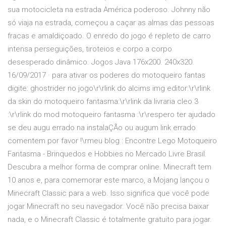
sua motocicleta na estrada América poderoso. Johnny não
só viaja na estrada, começou a caçar as almas das pessoas
fracas e amaldiçoado. O enredo do jogo é repleto de carro
intensa perseguições, tiroteios e corpo a corpo
desesperado dinâmico. Jogos Java 176x200. 240x320.
16/09/2017 · para ativar os poderes do motoqueiro fantas
digite: ghostrider no jogo\r\rlink do alcims img editor:\r\rlink
da skin do motoqueiro fantasma:\r\rlink da livraria cleo 3
:\r\rlink do mod motoqueiro fantasma :\r\respero ter ajudado
se deu augu errado na instalaÇÃo ou augum link errado
comentem por favor !\rmeu blog : Encontre Lego Motoqueiro
Fantasma - Brinquedos e Hobbies no Mercado Livre Brasil.
Descubra a melhor forma de comprar online. Minecraft tem
10 anos e, para comemorar este marco, a Mojang lançou o
Minecraft Classic para a web. Isso significa que você pode
jogar Minecraft no seu navegador. Você não precisa baixar
nada, e o Minecraft Classic é totalmente gratuito para jogar.