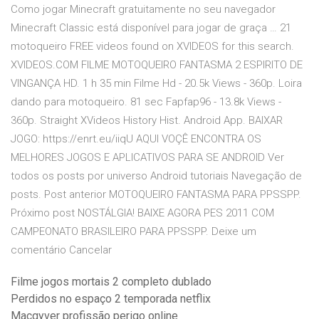
Como jogar Minecraft gratuitamente no seu navegador
Minecraft Classic está disponível para jogar de graça … 21
motoqueiro FREE videos found on XVIDEOS for this search.
XVIDEOS.COM FILME MOTOQUEIRO FANTASMA 2 ESPIRITO DE
VINGANÇA HD. 1 h 35 min Filme Hd - 20.5k Views - 360p. Loira
dando para motoqueiro. 81 sec Fapfap96 - 13.8k Views -
360p. Straight XVideos History Hist. Android App. BAIXAR
JOGO: https://enrt.eu/iiqU AQUI VOÇÊ ENCONTRA OS
MELHORES JOGOS E APLICATIVOS PARA SE ANDROID Ver
todos os posts por universo Android tutoriais Navegação de
posts. Post anterior MOTOQUEIRO FANTASMA PARA PPSSPP.
Próximo post NOSTÁLGIA! BAIXE AGORA PES 2011 COM
CAMPEONATO BRASILEIRO PARA PPSSPP. Deixe um
comentário Cancelar
Filme jogos mortais 2 completo dublado
Perdidos no espaço 2 temporada netflix
Macgyver profissão perigo online