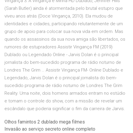
Vingança 3: A Vingança é Minha HD Dublado, Jennifer Hills
(Sarah Butler) ainda é atormentada pelo brutal estupro que
viveu anos atrás (Doce Vingança, 2010). Ela mudou de
identidades e cidades, participando relutantemente de um
grupo de apoio para colocar sua nova vida em ordem. Mas
quando os assassinos da sua nova amiga são libertados, os
rumores de estupradores Assistir Vingança FM (2019)
Dublado ou Legendado Online - Jarvis Dolan é o principal
jornalista do bem-sucedido programa de rádio noturno de
Londres The Grim … Assistir Vingança FM- Online Dublado e
Legendado, Jarvis Dolan é o principal jornalista do bem-
sucedido programa de rádio noturno de Londres The Grim
Reality. Uma noite, dois homens armados entram no estúdio
e tomam o controle do show, com a missão de revelar um
escândalo que poderia significar o fim da carreira de Jarvis.
Olhos famintos 2 dublado mega filmes
Invasão ao serviço secreto online completo